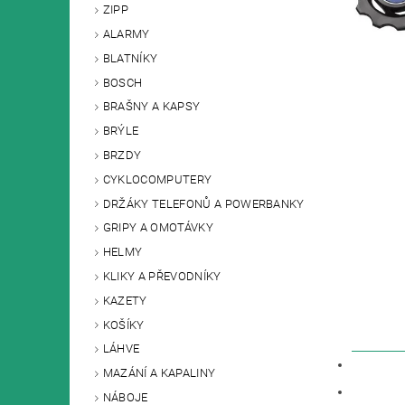
ZIPP
ALARMY
BLATNÍKY
BOSCH
BRAŠNY A KAPSY
BRÝLE
BRZDY
CYKLOCOMPUTERY
DRŽÁKY TELEFONŮ A POWERBANKY
GRIPY A OMOTÁVKY
HELMY
KLIKY A PŘEVODNÍKY
KAZETY
KOŠÍKY
LÁHVE
POPIS
MAZÁNÍ A KAPALINY
DISKU
NÁBOJE