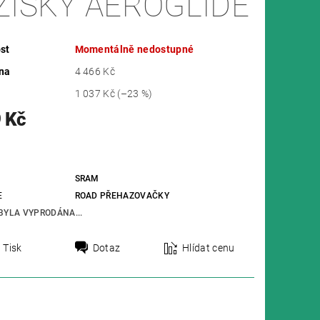
ŽISKY AEROGLIDE
st
Momentálně nedostupné
na
4 466 Kč
1 037 Kč
(–23 %)
 Kč
SRAM
E
ROAD PŘEHAZOVAČKY
BYLA VYPRODÁNA...
Tisk
Dotaz
Hlídat cenu