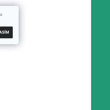
bu
ASÍM