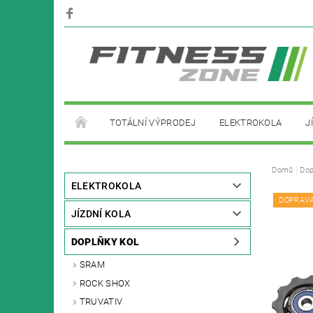
TOTÁLNÍ VÝPRODEJ
ELEKTROKOLA
J
PŮJČOVNA ELEKTROKOL
Domů
Dop
ELEKTROKOLA
DOPRAV
JÍZDNÍ KOLA
DOPLŇKY KOL
SRAM
ROCK SHOX
TRUVATIV