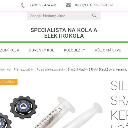
+420 777 474 478
INFO@FITNESS-ZONE.CZ
SPECIALISTA NA KOLA A
ELEKTROKOLA
ÍZDNÍ KOLA
DOPLŇKY KOL
KOLOBĚŽKY
VŠE O NÁKUPU
lňky kol
Přehazovačky
Road přehazovačky
Silniční kladky SRAM BlackBox s keramic
SI
A ZDARMA
SR
KE