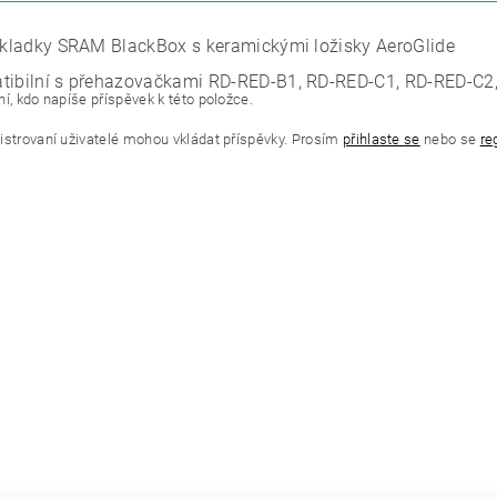
í kladky SRAM BlackBox s keramickými ložisky AeroGlide
tibilní s přehazovačkami RD-RED-B1, RD-RED-C1, RD-RED-C2
í, kdo napíše příspěvek k této položce.
istrovaní uživatelé mohou vkládat příspěvky. Prosím
přihlaste se
nebo se
re