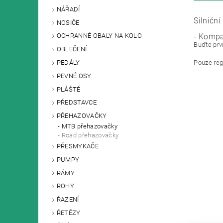
NÁŘADÍ
Silničn
NOSIČE
- Kompa
OCHRANNÉ OBALY NA KOLO
Buďte prvn
OBLEČENÍ
PEDÁLY
Pouze reg
PEVNÉ OSY
PLÁŠTĚ
PŘEDSTAVCE
PŘEHAZOVAČKY
MTB přehazovačky
Road přehazovačky
PŘESMYKAČE
PUMPY
RÁMY
ROHY
ŘAZENÍ
ŘETĚZY