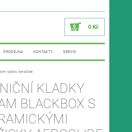
0
0 Kč
PRODEJNA
KONTAKTY
SERVIS
kými ložisky AeroGlide
LNIČNÍ KLADKY
AM BLACKBOX S
RAMICKÝMI