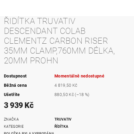
ŘIDÍTKA TRUVATIV
DESCENDANT COLAB
CLEMENTZ CARBON RISER
35MM CLAMP,760MM DÉLKA,
20MM PROHN
Dostupnost
Momentálně nedostupné
Běžná cena
4 819,50 Kč
Ušetříte
880,50 Kč
(–18 %)
3 939 Kč
ZNAČKA
TRUVATIV
KATEGORIE
ŘÍDÍTKA
POLOŽKA BYLA VYPRODÁNA...