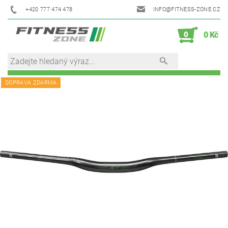
+420 777 474 478
INFO@FITNESS-ZONE.CZ
0
0 Kč
DOPRAVA ZDARMA