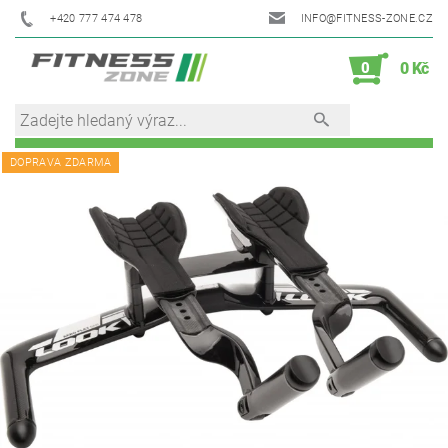
+420 777 474 478
INFO@FITNESS-ZONE.CZ
0
0 Kč
DOPRAVA ZDARMA