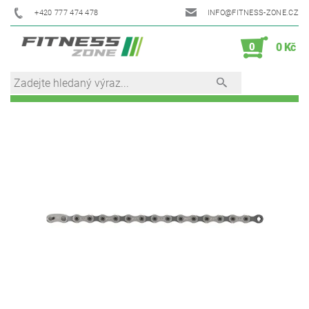
+420 777 474 478
INFO@FITNESS-ZONE.CZ
0
0 Kč