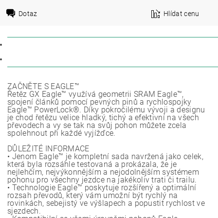
Dotaz
Hlídat cenu
POPIS
DISKUZE
ZAČNĚTE S EAGLE™
Řetěz GX Eagle™ využívá geometrii SRAM Eagle™,
spojení článků pomocí pevných pinů a rychlospojky
Eagle™ PowerLock®. Díky pokročilému vývoji a designu
je chod řetězu velice hladký, tichý a efektivní na všech
převodech a vy se tak na svůj pohon můžete zcela
spolehnout při každé vyjížďce.
DŮLEŽITÉ INFORMACE
• Jenom Eagle™ je kompletní sada navržená jako celek,
která byla rozsáhle testovaná a prokázala, že je
nejlehčím, nejvýkonnějším a nejodolnějším systémem
pohonu pro všechny jezdce na jakékoliv trati či trailu.
• Technologie Eagle™ poskytuje rozšířený a optimální
rozsah převodů, který vám umožní být rychlý na
rovinkách, sebejistý ve výšlapech a popustit rychlost ve
sjezdech.