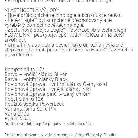
• Kompatibilní se všemi úrovněmi pohonů Eagle
VLASTNOSTI A VÝHODY
• Nová průkopnická technologie a konstrukce řetězu.
• Řetěz Eagle™ byl kompletně přepracovaný a je
vyráběný pomocí nové technologie.
• Zcela nová spojka Eagle™ PowerLock® s technologií
FLOW LINK™ poskytuje lepší vedení řetězu a má delší
životnost.
• Unikátní vlastnosti a design také umožňují výrazné
zlepšení odolnosti proti opotřebení na Eagle™ kazetách a
převodnících.
Kompatibilita 12s
Barva – vnější články Silver
Barva – vnitřní články Black
Povrchová úprava – vnitřní články Černý oxid
Povrchová úprava – vnější články Nikl
Povrchová úprava pinů tvrzený chróm
Počet článků 126
Použitá spojka PowerLock
Varianta pinu Solid Pin
Váha 270g
Balení 25ks
Buďte první, kdo napíše příspěvek k této položce.
Pouze registrovaní uživatelé mohou vkládat příspěvky. Prosím