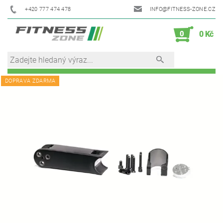
+420 777 474 478
INFO@FITNESS-ZONE.CZ
0
0 Kč
DOPRAVA ZDARMA