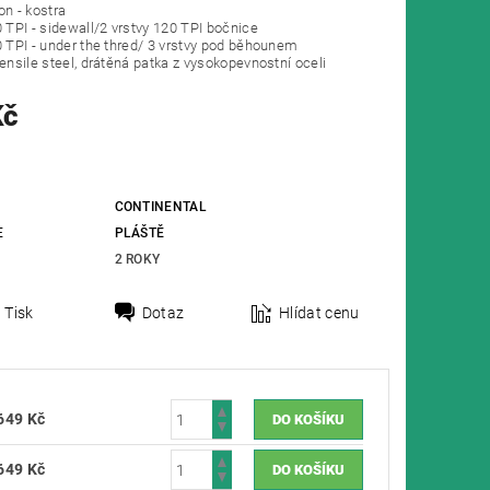
on - kostra
0 TPI - sidewall/2 vrstvy 120 TPI bočnice
0 TPI - under the thred/ 3 vrstvy pod běhounem
tensile steel, drátěná patka z vysokopevnostní oceli
Kč
CONTINENTAL
E
PLÁŠTĚ
2 ROKY
Tisk
Dotaz
Hlídat cenu
649 Kč
649 Kč