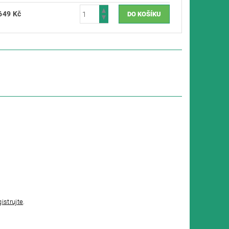
649 Kč
gistrujte
.