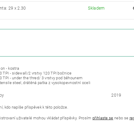
nta: 29 x 2.30
Skladem
ETRY
ZE
on - kostra
0 TPI - sidewall/2 vrstvy 120 TPI bočnice
80 TPI - under the thred/ 3 vrstvy pod běhounem
tensile steel, drátěná patka z vysokopevnostní oceli
by
2019
í, kdo napíše příspěvek k této položce.
istrovaní uživatelé mohou vkládat příspěvky. Prosím
přihlaste se
nebo se
re