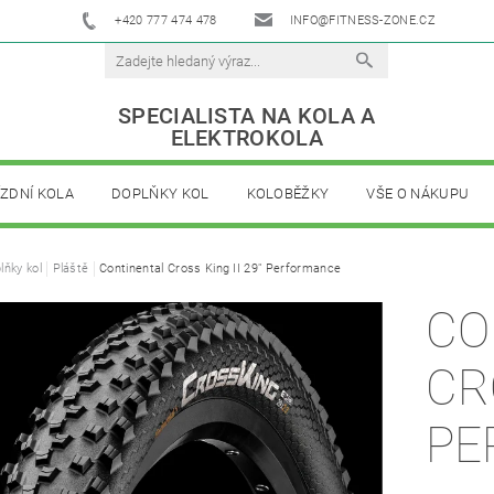
+420 777 474 478
INFO@FITNESS-ZONE.CZ
SPECIALISTA NA KOLA A
ELEKTROKOLA
ÍZDNÍ KOLA
DOPLŇKY KOL
KOLOBĚŽKY
VŠE O NÁKUPU
lňky kol
Pláště
Continental Cross King II 29" Performance
CO
CR
PE