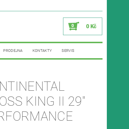
0
0 Kč
PRODEJNA
KONTAKTY
SERVIS
NTINENTAL
OSS KING II 29"
RFORMANCE