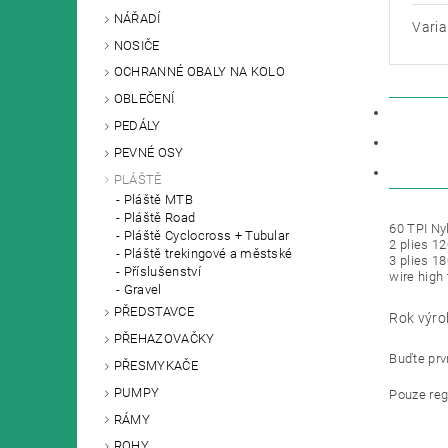
NÁŘADÍ
Varia
NOSIČE
OCHRANNÉ OBALY NA KOLO
OBLEČENÍ
POPIS
PEDÁLY
PARAM
PEVNÉ OSY
DISKU
PLÁŠTĚ
Pláště MTB
Pláště Road
60 TPI Nyl
Pláště Cyclocross + Tubular
2 plies 12
Pláště trekingové a městské
3 plies 1
Příslušenství
wire high 
Gravel
PŘEDSTAVCE
Rok výro
PŘEHAZOVAČKY
Buďte prvn
PŘESMYKAČE
PUMPY
Pouze reg
RÁMY
ROHY