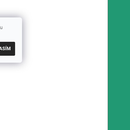
bu
ASÍM