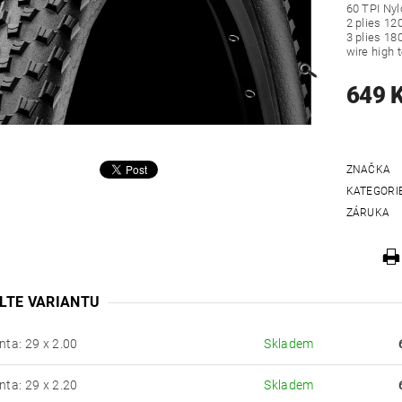
60 TPI Nyl
2 plies 12
3 plies 18
wire high 
649 
ZNAČKA
KATEGORI
ZÁRUKA
LTE VARIANTU
nta: 29 x 2.00
Skladem
nta: 29 x 2.20
Skladem