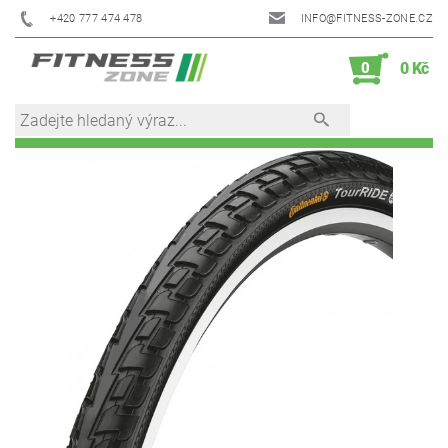
+420 777 474 478
INFO@FITNESS-ZONE.CZ
0
0 Kč