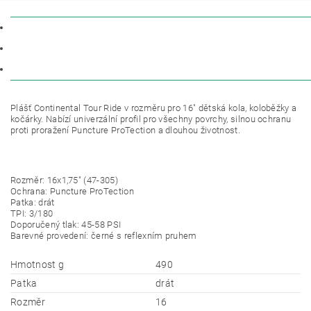
POPIS
PARAMETRY
DISKUZE
Plášť Continental Tour Ride v rozměru pro 16" dětská kola, koloběžky a
kočárky. Nabízí univerzální profil pro všechny povrchy, silnou ochranu
proti proražení Puncture ProTection a dlouhou životnost.
Rozměr: 16x1,75" (47-305)
Ochrana: Puncture ProTection
Patka: drát
TPI: 3/180
Doporučený tlak: 45-58 PSI
Barevné provedení: černé s reflexním pruhem
Hmotnost g
490
Patka
drát
Rozměr
16