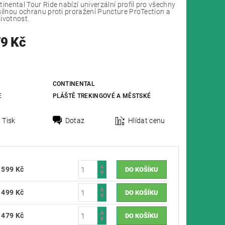
tinental Tour Ride nabízí univerzální profil pro všechny
silnou ochranu proti proražení Puncture ProTection a
ivotnost.
79 Kč
CONTINENTAL
E
PLÁŠTĚ TREKINGOVÉ A MĚSTSKÉ
Tisk
Dotaz
Hlídat cenu
599 Kč
499 Kč
479 Kč