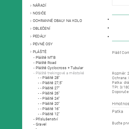
NÁŘADÍ
NOSIČE
POPIS
OCHRANNÉ OBALY NA KOLO
PARAM
OBLEČENÍ
PEDÁLY
DISKU
PEVNÉ OSY
PLÁŠTĚ
Plášť Cont
Pláště MTB
Pláště Road
Pláště Cyclocross + Tubular
Pláště trekingové a městské
Rozměr: 2
- Pláště 28"
Ochrana: 
Patka: drá
- Pláště 27,5"
TPI: 3/18
- Pláště 27"
Doporučen
- Pláště 26"
- Pláště 24"
Hmotnos
- Pláště 20"
- Pláště 16"
Patka
- Pláště 12"
Příslušenství
Buďte prvn
Gravel