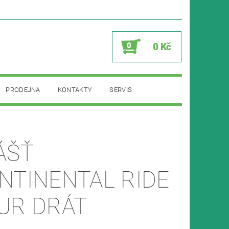
0
0 Kč
PRODEJNA
KONTAKTY
SERVIS
ÁŠŤ
NTINENTAL RIDE
UR DRÁT