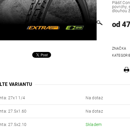
Plášť Con
povrchy, 
dlouhou ž
od 4
ZNAČKA
KATEGORI
LTE VARIANTU
nta: 27x1 1/4
Na dotaz
nta: 27.5x1.60
Na dotaz
nta: 27.5x2.10
Skladem