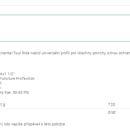
ETRY
ZE
inental Tour Ride nabízí univerzální profil pro všechny povrchy, silnou ochra
6x1 1/2"
Puncture ProTection
t
0
ý tlak: 50-65 PSI
t g
720
drát
í, kdo napíše příspěvek k této položce.