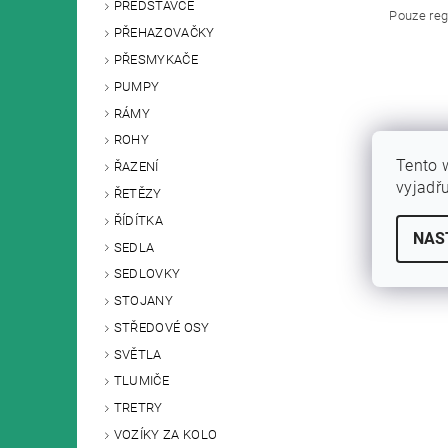
PŘEDSTAVCE
Pouze reg
PŘEHAZOVAČKY
PŘESMYKAČE
PUMPY
RÁMY
ROHY
Tento 
ŘAZENÍ
vyjadř
ŘETĚZY
ŘÍDÍTKA
NAS
SEDLA
SEDLOVKY
STOJANY
STŘEDOVÉ OSY
SVĚTLA
TLUMIČE
TRETRY
VOZÍKY ZA KOLO