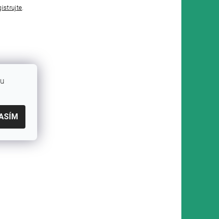
gistrujte
.
bu
ASÍM