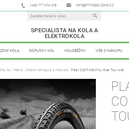
+420 777 474 478
INFO@FITNESS-ZONE.CZ
SPECIALISTA NA KOLA A
ELEKTROKOLA
ÍZDNÍ KOLA
DOPLŇKY KOL
KOLOBĚŽKY
VŠE O NÁKUPU
lňky kol
Pláště
Pláště trekingové a městské
Plášť CONTINENTAL Ride Tour drát
PL
CO
TO