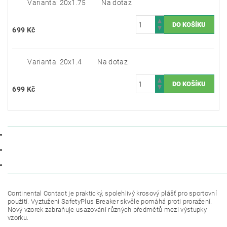
Varianta: 20x1.75
Na dotaz
699 Kč
Varianta: 20x1.4
Na dotaz
699 Kč
POPIS
PARAMETRY
DISKUZE
Continental Contact je praktický, spolehlivý krosový plášť pro sportovní
použití. Vyztužení SafetyPlus Breaker skvěle pomáhá proti proražení.
Nový vzorek zabraňuje usazování různých předmětů mezi výstupky
vzorku.