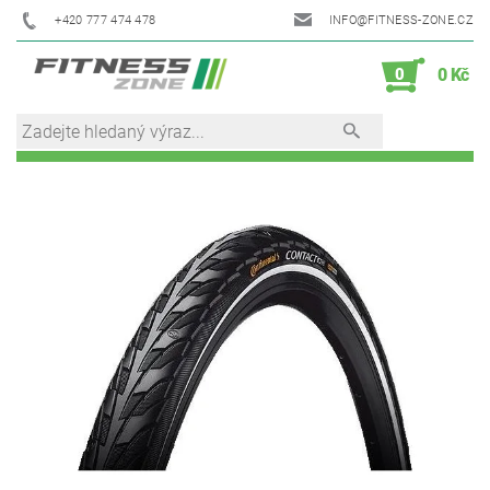
+420 777 474 478
INFO@FITNESS-ZONE.CZ
0
0 Kč