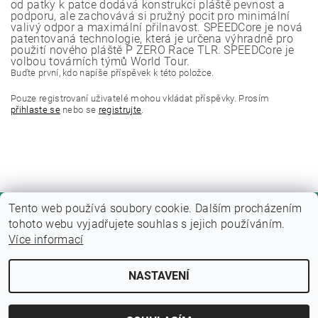
od patky k patce dodává konstrukci pláště pevnost a
podporu, ale zachovává si pružný pocit pro minimální
valivý odpor a maximální přilnavost. SPEEDCore je nová
patentovaná technologie, která je určena výhradně pro
použití nového pláště P ZERO Race TLR. SPEEDCore je
volbou továrních týmů World Tour.
Buďte první, kdo napíše příspěvek k této položce.
Pouze registrovaní uživatelé mohou vkládat příspěvky. Prosím
přihlaste se
nebo se
registrujte
.
Tento web používá soubory cookie. Dalším procházením
tohoto webu vyjadřujete souhlas s jejich používáním.
Více informací
NASTAVENÍ
Upravit nastavení cookies
2026 © Fitness zone, všechna práva vyhrazena