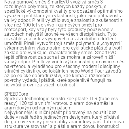
Nová gumová směs SmartEVO využívá směs 3
rozdílných polymerů, ze kterých každý poskytuje
specifické výkonnostní kvality pro dosažení optimálního
vyvážení protikladných vlastností, jako jsou přilnavost a
valivý odpor. Pirelli využilo svoje znalosti a zkušenosti z
více než 100 let ve vývoji gumových směsí pro
motosport, kdy vždy byly tyto produkty používané v
závodech nejvyšší úrovně ve všech disciplínách. Tyto
rozsáhlé znalosti z vývojového a závodního oddělení
umožnili Pirelli vytvořit trojí směs polymerů s „chytrými“
výkonnostními vlastnostmi pro cyklistické pláště a tvoří
základ pro vynikající charakteristiky směsi SmartEVO -
lepší přilnavost za sucha i za mokra, a zároveň nižší
valivý odpor. Pirelli vytvořilo výkonnostní gumovou směs
navrženou a vyladěnou pro všechny moderní disciplíny
silniční cyklistiky, od lokálních nebo World Tour závodů
až po epické dobrodružství, kde klima a různorodé
povrchy vyžadují pláště, které spolehlivě fungují na
nejvyšší úrovni za všech okolností.
SPEEDCore
Špičková technologie konstrukce pláště TLR (tubeless-
ready) 120 tpi s vnitřní vrstvou z aramidové směsi a
aramidovým ochranným pásem.
Nejvýkonnější silniční plášť připravený na použití bez
duše v naší řadě s jedinečným designem, který přidává
do gumové vrstvy pneumatiky aramidový pás. Tato nová
struktura ve srovnání s plášti s aramidovou konstrukcí