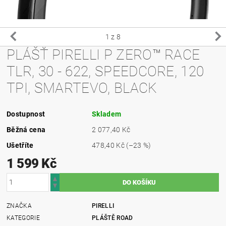
1
z 8
PLÁŠŤ PIRELLI P ZERO™ RACE
TLR, 30 - 622, SPEEDCORE, 120
TPI, SMARTEVO, BLACK
Dostupnost
Skladem
Běžná cena
2 077,40 Kč
Ušetříte
478,40 Kč
(–23 %)
1 599 Kč
ZNAČKA
PIRELLI
KATEGORIE
PLÁŠTĚ ROAD