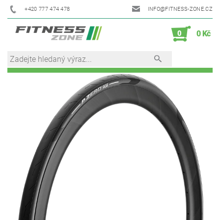
+420 777 474 478
INFO@FITNESS-ZONE.CZ
0
0 Kč