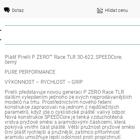
Dotaz
Hlídat cenu
POPIS
DISKUZE
Plášť Pirelli P ZERO™ Race TLR 30-622, SPEEDCore,
černý
PURE PERFORMANCE
VÝKONNOST – RYCHLOST – GRIP
Pirelli představuje novou generaci P ZERO Race TLR
dalším vylepšením jednoho ze svých nejprodávanějších
modelů na trhu. Prostřednictvím nového řešení
konstrukce zapracovali na jednom z nejdůležitých
parametrů, když jde o cyklistické pláště: valivý odpor.
Nová konstrukce SPEEDCore je tenká vzduchotěsná
vrstva pryžové směsi s aramidovými částicemi, která
pokrývá vnitřní část pláště. Větší pružnost pryžové směsi
činí plášť rychlejší a pružnější, zatímco přítomnost
aramidu umožňuje lepší odolnost proti propíchnutí.