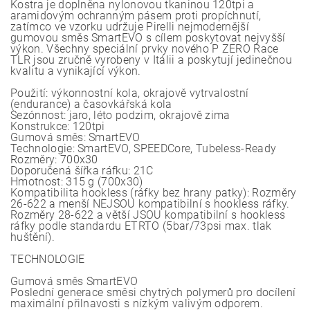
Kostra je doplněna nylonovou tkaninou 120tpi a
aramidovým ochranným pásem proti propíchnutí,
zatímco ve vzorku udržuje Pirelli nejmodernější
gumovou směs SmartEVO s cílem poskytovat nejvyšší
výkon. Všechny speciální prvky nového P ZERO Race
TLR jsou zručně vyrobeny v Itálii a poskytují jedinečnou
kvalitu a vynikající výkon.
Použití: výkonnostní kola, okrajově vytrvalostní
(endurance) a časovkářská kola
Sezónnost: jaro, léto podzim, okrajově zima
Konstrukce: 120tpi
Gumová směs: SmartEVO
Technologie: SmartEVO, SPEEDCore, Tubeless-Ready
Rozměry: 700x30
Doporučená šířka ráfku: 21C
Hmotnost: 315 g (700x30)
Kompatibilita hookless (ráfky bez hrany patky): Rozměry
26-622 a menší NEJSOU kompatibilní s hookless ráfky.
Rozměry 28-622 a větší JSOU kompatibilní s hookless
ráfky podle standardu ETRTO (5bar/73psi max. tlak
huštění).
TECHNOLOGIE
Gumová směs SmartEVO
Poslední generace směsi chytrých polymerů pro docílení
maximální přilnavosti s nízkým valivým odporem.