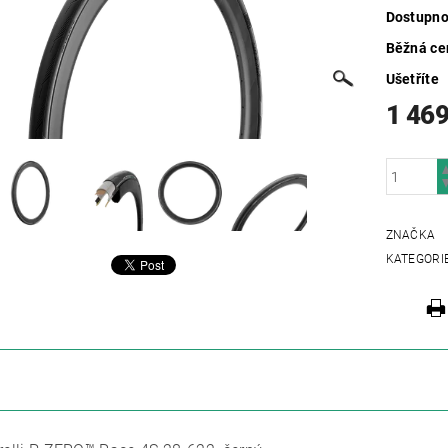
Dostupno
Běžná ce
Ušetříte
1 469
ZNAČKA
KATEGORI
ZE