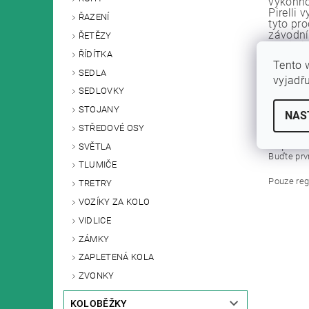
výkonnos
Pirelli 
ŘAZENÍ
tyto pr
závodní
ŘETĚZY
cyklisti
ŘÍDÍTKA
a zárov
Tento 
moderní 
SEDLA
různorod
vyjadř
SEDLOVKY
TechBE
STOJANY
Vysoce-
NAS
plášť m
STŘEDOVÉ OSY
vrstev 
odporu 
SVĚTLA
Buďte prvn
TLUMIČE
Pouze reg
TRETRY
VOZÍKY ZA KOLO
VIDLICE
ZÁMKY
ZAPLETENÁ KOLA
ZVONKY
KOLOBĚŽKY