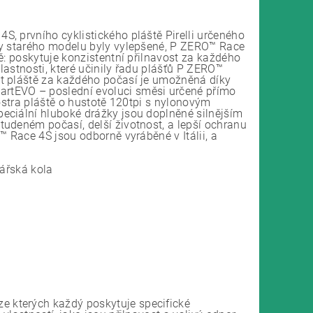
, prvního cyklistického pláště Pirelli určeného
ky starého modelu byly vylepšené, P ZERO™ Race
ě: poskytuje konzistentní přilnavost za každého
vlastnosti, které učinily řadu plášťů P ZERO™
st pláště za každého počasí je umožněná díky
tEVO – poslední evoluci směsi určené přímo
kostra pláště o hustotě 120tpi s nylonovým
eciální hluboké drážky jsou doplněné silnějším
udeném počasí, delší životnost, a lepší ochranu
™ Race 4S jsou odborně vyráběné v Itálii, a
kářská kola
 kterých každý poskytuje specifické