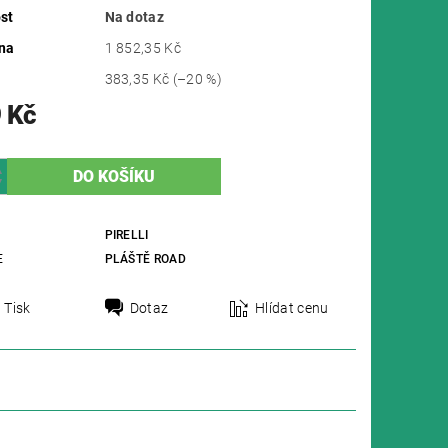
st
Na dotaz
na
1 852,35 Kč
383,35 Kč
(–20 %)
 Kč
PIRELLI
E
PLÁŠTĚ ROAD
Tisk
Dotaz
Hlídat cenu