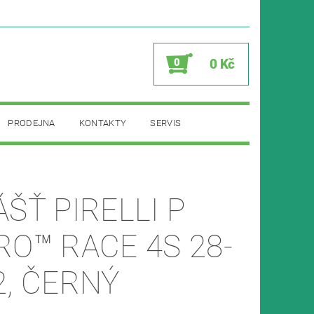
0
0 Kč
PRODEJNA
KONTAKTY
SERVIS
ÁŠŤ PIRELLI P
ACE 4S 28-
2, ČERNÝ