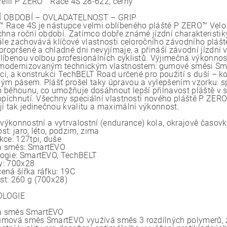
irelli P ZERO™ Race 4S 28-622, černý
Í OBDOBÍ – OVLADATELNOST – GRIP
 Race 4S je nástupce velmi oblíbeného pláště P ZERO™ Velo 4S
chna roční období. Zatímco dobře známé jízdní charakteristi
tále zachovává klíčové vlastnosti celoročního závodního plášt
propršené a chladné dni nevyjímaje, a přináší závodní jízdní 
líbenou volbou profesionálních cyklistů. Výjimečná výkonno
odernizovaným technickým vlastnostem: gumové směsi Smar
nici, a konstrukci TechBELT Road určené pro použití s duší – 
ým pásem. Plášť prošel taky úpravou a vylepšením vzorku: sp
 běhounu, co umožňuje dosáhnout lepší přilnavost pláště v st
ropíchnutí. Všechny speciální vlastnosti nového pláště P ZERO
jí tak jedinečnou kvalitu a maximální výkonnost.
: výkonnostní a vytrvalostní (endurance) kola, okrajově časov
t: jaro, léto, podzim, zima
kce: 127tpi, duše
 směs: SmartEVO
ogie: SmartEVO, TechBELT
y: 700x28
ená šířka ráfku: 19C
t: 260 g (700x28)
OLOGIE
 směs SmartEVO
mová směs SmartEVO využívá směs 3 rozdílných polymerů, ze