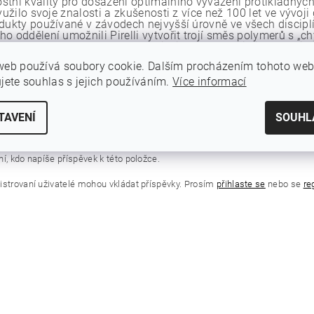
tní kvality pro dosažení optimálního vyvážení protikladných v
využilo svoje znalosti a zkušenosti z více než 100 let ve výv
odukty používané v závodech nejvyšší úrovně ve všech discipl
ho oddělení umožnili Pirelli vytvořit trojí směs polymerů s „
cké pláště a tvoří základ pro vynikající charakteristiky směsi
eň nižší valivý odpor. Pirelli vytvořilo výkonnostní gumovou
web používá soubory cookie. Dalším procházením tohoto we
disciplíny silniční cyklistiky, od lokálních nebo World Tour 
é povrchy vyžadují pláště, které spolehlivě fungují na nejvyš
ujete souhlas s jejich používáním.
Více informací
LT
výkonnostní struktura opletu s přidanou vrstvou tkaniny vyso
TAVENÍ
SOUHL
ohl poskytnout vynikající odolnost proti propíchnutí v širok
kostry opletu umožňuje dosáhnout pro tuto konstrukci k použit
a hmotnosti.
í, kdo napíše příspěvek k této položce.
istrovaní uživatelé mohou vkládat příspěvky. Prosím
přihlaste se
nebo se
re