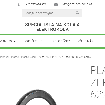
+420 777 474 478
INFO@FITNESS-ZONE.CZ
SPECIALISTA NA KOLA A
ELEKTROKOLA
ÍZDNÍ KOLA
DOPLŇKY KOL
KOLOBĚŽKY
VŠE O NÁKUPU
lňky kol
Pláště
Pláště Road
Plášť Pirelli P ZERO™ Race 4S 28-622, černý
PL
ZERO™ R
62