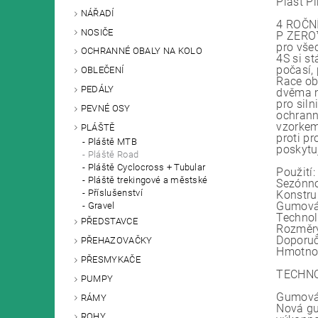
Plášť P
NÁŘADÍ
4 ROČN
NOSIČE
P ZERO™
pro vše
OCHRANNÉ OBALY NA KOLO
4S si s
počasí, 
OBLEČENÍ
Race ob
PEDÁLY
dvěma m
pro sil
PEVNÉ OSY
ochrann
vzorkem
PLÁŠTĚ
proti p
Pláště MTB
poskytu
Pláště Road
Pláště Cyclocross + Tubular
Použití
Pláště trekingové a městské
Sezónnos
Příslušenství
Konstru
Gumová
Gravel
Technol
PŘEDSTAVCE
Rozměr
Doporuč
PŘEHAZOVAČKY
Hmotnos
PŘESMYKAČE
TECHN
PUMPY
Gumová
RÁMY
Nová gu
ROHY