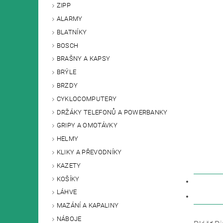
ZIPP
ALARMY
BLATNÍKY
BOSCH
BRAŠNY A KAPSY
BRÝLE
BRZDY
CYKLOCOMPUTERY
DRŽÁKY TELEFONŮ A POWERBANKY
GRIPY A OMOTÁVKY
HELMY
KLIKY A PŘEVODNÍKY
KAZETY
KOŠÍKY
POPIS
LÁHVE
DISKU
MAZÁNÍ A KAPALINY
NÁBOJE