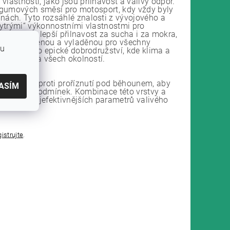
lastností, jako jsou přilnavost a valivý odpor.
oji gumových směsí pro motosport, kdy vždy byly
ínách. Tyto rozsáhlé znalosti z vývojového a
chytrými“ výkonnostními vlastnostmi pro
 SmartEVO - lepší přilnavost za sucha i za mokra,
 směs navrženou a vyladěnou pro všechny
bu
závodů až po epické dobrodružství, kde klima a
ší úrovni za všech okolností.
ce odolné proti proříznutí pod běhounem, aby
ASÍM
ém spektru podmínek. Kombinace této vrstvy a
í s duší nejefektivnějších parametrů valivého
gistrujte
.