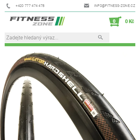
+420 777 474 478
INFO@FITNESS-ZONE.CZ
0
0 Kč