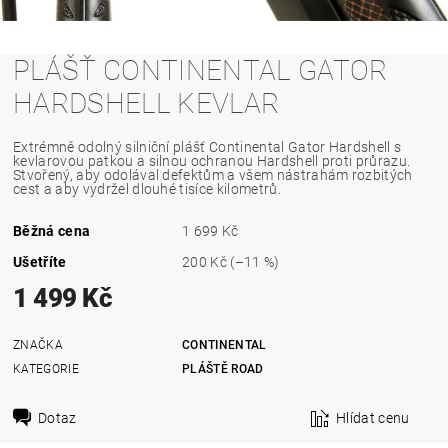
PLÁŠŤ CONTINENTAL GATOR
HARDSHELL KEVLAR
Extrémně odolný silniční plášť Continental Gator Hardshell s
kevlarovou patkou a silnou ochranou Hardshell proti průrazu.
Stvořený, aby odolával defektům a všem nástrahám rozbitých
cest a aby vydržel dlouhé tisíce kilometrů.
Běžná cena
1 699 Kč
Ušetříte
200 Kč
(–11 %)
1 499 Kč
ZNAČKA
CONTINENTAL
KATEGORIE
PLÁŠTĚ ROAD
Dotaz
Hlídat cenu