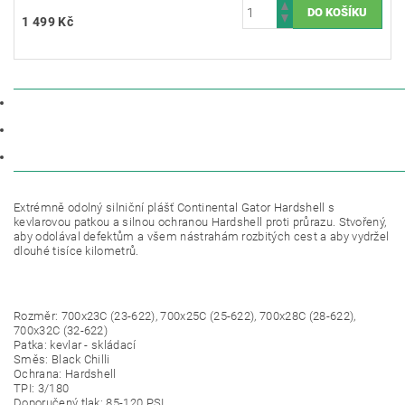
1 499 Kč
POPIS
PARAMETRY
DISKUZE
Extrémně odolný silniční plášť Continental Gator Hardshell s
kevlarovou patkou a silnou ochranou Hardshell proti průrazu. Stvořený,
aby odolával defektům a všem nástrahám rozbitých cest a aby vydržel
dlouhé tisíce kilometrů.
Rozměr: 700x23C (23-622), 700x25C (25-622), 700x28C (28-622),
700x32C (32-622)
Patka: kevlar - skládací
Směs: Black Chilli
Ochrana: Hardshell
TPI: 3/180
Doporučený tlak: 85-120 PSI