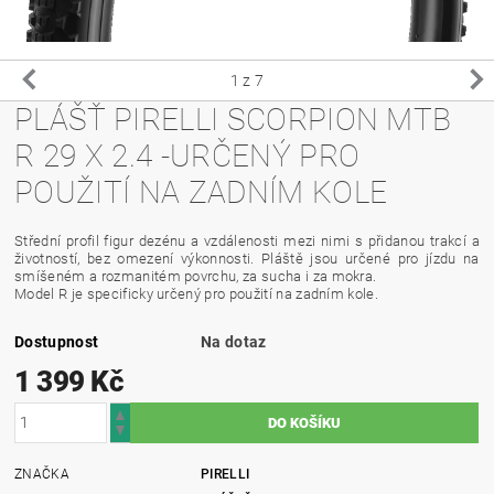
1
z 7
PLÁŠŤ PIRELLI SCORPION MTB
R 29 X 2.4 -URČENÝ PRO
POUŽITÍ NA ZADNÍM KOLE
Střední profil figur dezénu a vzdálenosti mezi nimi s přidanou trakcí a
životností, bez omezení výkonnosti. Pláště jsou určené pro jízdu na
smíšeném a rozmanitém povrchu, za sucha i za mokra.
Model R je specificky určený pro použití na zadním kole.
Dostupnost
Na dotaz
1 399 Kč
ZNAČKA
PIRELLI