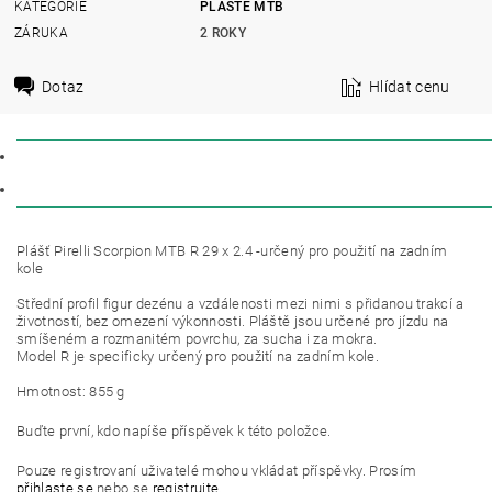
KATEGORIE
PLÁŠTĚ MTB
ZÁRUKA
2 ROKY
Dotaz
Hlídat cenu
POPIS
DISKUZE
Plášť Pirelli Scorpion MTB R 29 x 2.4 -určený pro použití na zadním
kole
Střední profil figur dezénu a vzdálenosti mezi nimi s přidanou trakcí a
životností, bez omezení výkonnosti. Pláště jsou určené pro jízdu na
smíšeném a rozmanitém povrchu, za sucha i za mokra.
Model R je specificky určený pro použití na zadním kole.
Hmotnost: 855 g
Buďte první, kdo napíše příspěvek k této položce.
Pouze registrovaní uživatelé mohou vkládat příspěvky. Prosím
přihlaste se
nebo se
registrujte
.