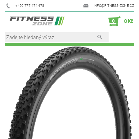
+420 777 474 478
INFO@FITNESS-ZONE.CZ
0
0 Kč