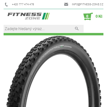
+420 777 474 478
INFO@FITNESS-ZONE.CZ
0
0 Kč