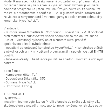
Model R má specifický design určený pro zadní kolo: přidaná trakce
pro lepší přenos síly ze šlapání a vyšší účinnost brždění, jako i větší
odolnost pro rychlou a jistou jízdu na různých površích, za sucha i za
mokra, a s vlastnostmi specifické E-MTB gumové směsi SmartGRIP+.
Navíc zcela nový standard životnosti gumy a spolehlivosti opletu díky
konstrukci HyperWALL™.
Vlastnosti:
- Gumová směs SmartGRIP+ Compound – specifická E-MTB odolnost
proti roztržení a přilnavost za všech podmínek za mokra i za sucha.
- Oplet – vícevrstvý nylonový oplet o hustotě 60tpi pro větší
spolehlivost a lepší ovladatelnost.
- Inovativní patentovaná konstrukce HyperWALL™ – konstrukce pláště
s několika ochrannými vložkami pro maximální spolehlivost při E-MTB
použití.
- Tubeless-Ready – bezdušové použití se snadnou montáží a odolnými
patkami.
Specifikace:
- Konstrukce: 60tpi, TLR
- Doporučená šířka ráfku: 35C
- Ochrana: HyperWALL
- Hmotnost: 1.200 g
TECHNOLOGIE
HyperWALL
Inovativní technologie, kterou Pirelli přeneslo do světa cyklistiky díky
zkušenostem a pozadí v motosportu: nově navržená konstrukce patky