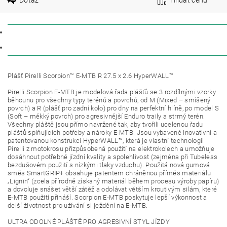
POPIS
DISKUZE
Plášť Pirelli Scorpion™ E-MTB R 27.5 x 2.6 HyperWALL™
Pirelli Scorpion E-MTB je modelová řada plášťů se 3 rozdílnými vzorky
běhounu pro všechny typy terénů a povrchů, od M (Mixed – smíšený
povrch) a R (plášť pro zadní kolo) pro dny na perfektní hlíně, po model S
(Soft – měkký povrch) pro agresivnější Enduro traily a strmý terén.
Všechny pláště jsou přímo navržené tak, aby tvořili ucelenou řadu
plášťů splňujících potřeby a nároky E-MTB. Jsou vybavené inovativní a
patentovanou konstrukcí HyperWALL™, která je vlastní technologii
Pirelli z motokrosu přizpůsobená použití na elektrokolech a umožňuje
dosáhnout potřebné jízdní kvality a spolehlivost (zejména při Tubeless
bezdušovém použití s nízkými tlaky vzduchu). Použitá nová gumová
směs SmartGRIP+ obsahuje patentem chráněnou příměs materiálu
„Lignin“ (zcela přírodně získaný materiál během procesu výroby papíru)
a dovoluje snášet větší zátěž a odolávat větším kroutivým silám, které
E-MTB použití přináší. Scorpion E-MTB poskytuje lepší výkonnost a
delší životnost pro užívání si ježdění na E-MTB.
ULTRA ODOLNÉ PLÁŠTĚ PRO AGRESIVNÍ STYL JÍZDY