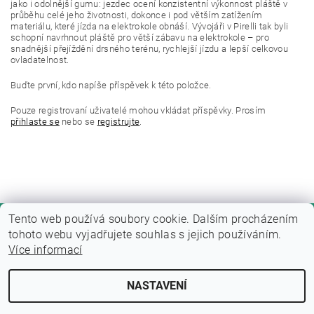
jako i odolnější gumu: jezdec ocení konzistentní výkonnost pláště v
průběhu celé jeho životnosti, dokonce i pod větším zatížením
materiálu, které jízda na elektrokole obnáší. Vývojáři v Pirelli tak byli
schopní navrhnout pláště pro větší zábavu na elektrokole – pro
snadnější přejíždění drsného terénu, rychlejší jízdu a lepší celkovou
ovladatelnost.
Buďte první, kdo napíše příspěvek k této položce.
Pouze registrovaní uživatelé mohou vkládat příspěvky. Prosím
přihlaste se
nebo se
registrujte
.
Tento web používá soubory cookie. Dalším procházením
tohoto webu vyjadřujete souhlas s jejich používáním.
Více informací
NASTAVENÍ
Upravit nastavení cookies
2026 © Fitness zone, všechna práva vyhrazena