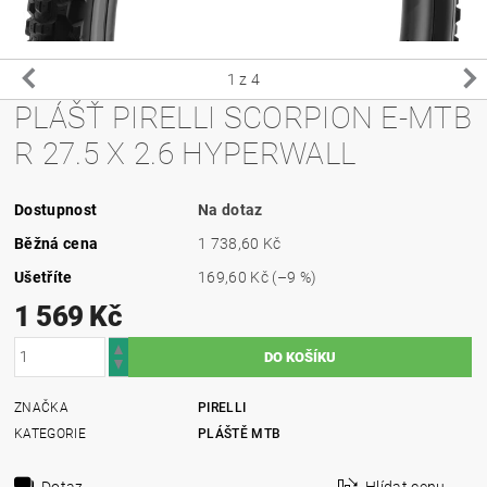
1
z 4
PLÁŠŤ PIRELLI SCORPION E-MTB
R 27.5 X 2.6 HYPERWALL
Dostupnost
Na dotaz
Běžná cena
1 738,60 Kč
Ušetříte
169,60 Kč
(–9 %)
1 569 Kč
ZNAČKA
PIRELLI
KATEGORIE
PLÁŠTĚ MTB
Dotaz
Hlídat cenu