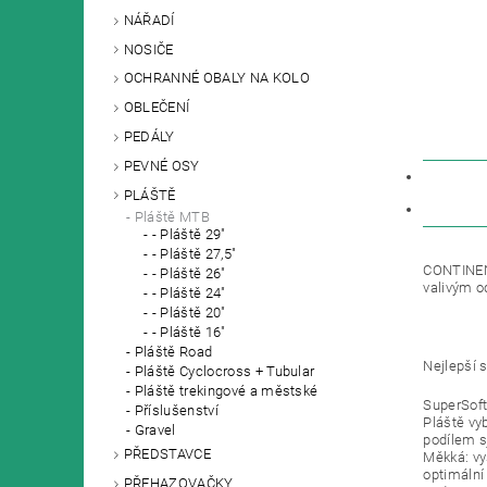
NÁŘADÍ
NOSIČE
OCHRANNÉ OBALY NA KOLO
OBLEČENÍ
PEDÁLY
PEVNÉ OSY
POPIS
PLÁŠTĚ
DISKU
Pláště MTB
- Pláště 29"
- Pláště 27,5"
CONTINENTA
- Pláště 26"
valivým o
- Pláště 24"
- Pláště 20"
- Pláště 16"
Pláště Road
Nejlepší 
Pláště Cyclocross + Tubular
Pláště trekingové a městské
SuperSoft
Příslušenství
Pláště vy
Gravel
podílem s
PŘEDSTAVCE
Měkká: vy
optimální
PŘEHAZOVAČKY