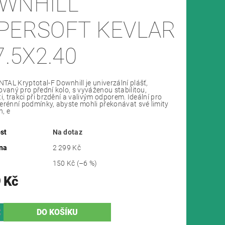
WNHILL
PERSOFT KEVLAR
7.5X2.40
AL Kryptotal-F Downhill je univerzální plášť,
ovaný pro přední kolo, s vyváženou stabilitou,
i, trakci při brzdění a valivým odporem. Ideální pro
erénní podmínky, abyste mohli překonávat své limity
h, e
st
Na dotaz
na
2 299 Kč
150 Kč
(–6 %)
 Kč