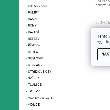
Endurance
dobrým va
PŘESMYKAČE
PUMPY
RÁMY
Správná k
ROHY
Downhill:
ŘAZENÍ
Enduro: O
Tento 
ŘETĚZY
Trail: Sro
vyjadř
ŘÍDÍTKA
Buďte prvn
SEDLA
NAS
Pouze reg
SEDLOVKY
STOJANY
STŘEDOVÉ OSY
SVĚTLA
TLUMIČE
TRETRY
VOZÍKY ZA KOLO
VIDLICE