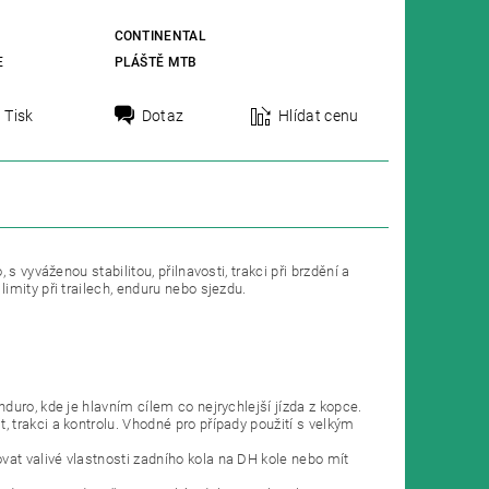
CONTINENTAL
E
PLÁŠTĚ MTB
Tisk
Dotaz
Hlídat cenu
 vyváženou stabilitou, přilnavosti, trakci při brzdění a
mity při trailech, enduru nebo sjezdu.
uro, kde je hlavním cílem co nejrychlejší jízda z kopce.
trakci a kontrolu. Vhodné pro případy použití s velkým
at valivé vlastnosti zadního kola na DH kole nebo mít