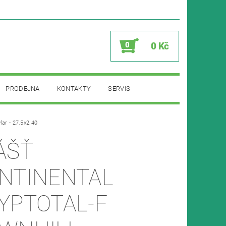
0
0 Kč
PRODEJNA
KONTAKTY
SERVIS
ar - 27.5x2.40
ÁŠŤ
NTINENTAL
YPTOTAL-F