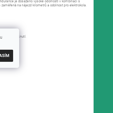
Endurance je dosaženo vysoké odolnosti v kombinaci s
 zaměřená na nájezd kilometrů a odolnost pro elektrokola.
azu a procvaknutí.
bu
ASÍM
gistrujte
.