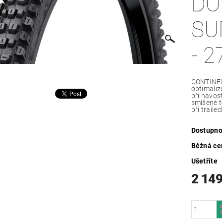
DO
SU
- 2
CONTINENT
optimaliz
přilnavost
smíšené t
při trailec
Dostupno
Běžná ce
Ušetříte
2 149