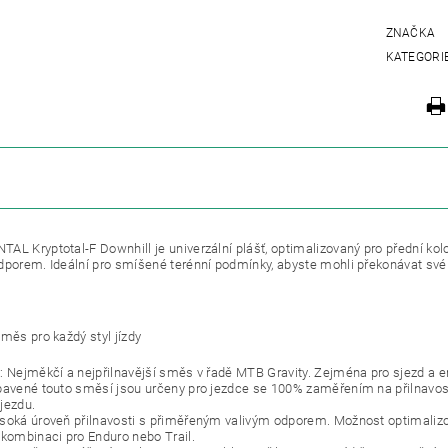
ZNAČKA
KATEGORI
ZE
L Kryptotal-F Downhill je univerzální plášť, optimalizovaný pro přední kolo, s
dporem. Ideální pro smíšené terénní podmínky, abyste mohli překonávat své li
směs pro každý styl jízdy
: Nejměkčí a nejpřilnavější směs v řadě MTB Gravity. Zejména pro sjezd a end
bavené touto směsí jsou určeny pro jezdce se 100% zaměřením na přilnavost, 
jezdu.
soká úroveň přilnavosti s přiměřeným valivým odporem. Možnost optimalizov
 kombinaci pro Enduro nebo Trail.