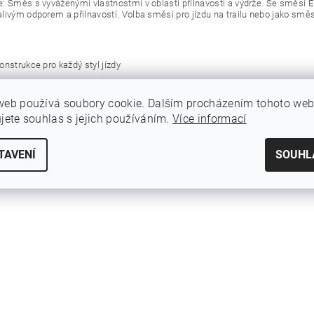
: Směs s vyváženými vlastnostmi v oblasti přilnavosti a výdrže. Se směsí 
livým odporem a přilnavostí. Volba směsi pro jízdu na trailu nebo jako směs
onstrukce pro každý styl jízdy
 Nejodolnější a nejzpevněnější konstrukce kostry v řadě gravity
dolná jednovrstvá konstrukce kostry s technologií Apex, která zabraňuje průr
web používá soubory cookie. Dalším procházením tohoto we
vnatelný výkon s konstrukcí Enduro přizpůsobený pro použití na trailech.
ujete souhlas s jejich používáním.
Více informací
í, kdo napíše příspěvek k této položce.
TAVENÍ
SOUHL
istrovaní uživatelé mohou vkládat příspěvky. Prosím
přihlaste se
nebo se
re