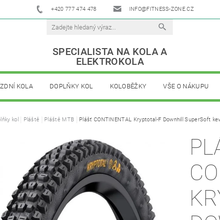
+420 777 474 478
INFO@FITNESS-ZONE.CZ
SPECIALISTA NA KOLA A
ELEKTROKOLA
ÍZDNÍ KOLA
DOPLŇKY KOL
KOLOBĚŽKY
VŠE O NÁKUPU
lňky kol
Pláště
Pláště MTB
Plášť CONTINENTAL Kryptotal-F Downhill SuperSoft kevl
PL
CO
KR