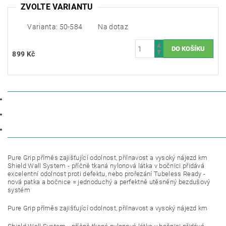
ZVOLTE VARIANTU
Varianta: 50-584
Na dotaz
899 Kč
POPIS
PARAMETRY
DISKUZE
Pure Grip příměs zajišťující odolnost, přilnavost a vysoký nájezd km
Shield Wall System - příčně tkaná nylonová látka v bočnici přidává
excelentní odolnost proti defektu, nebo prořezání Tubeless Ready -
nová patka a bočnice = jednoduchý a perfektně utěsněný bezdušový
systém
Pure Grip příměs zajišťující odolnost, přilnavost a vysoký nájezd km