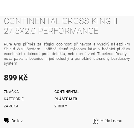
CONTINENTAL CROSS KING II
27.5X2.0 PERFORMANCE
Pure Grip příměs zajišťující odolnost, přilnavost a vysoký nájezd km
Shield Wall System - příčně tkaná nylonová látka v bočnici přidává
excelentní odolnost proti defektu, nebo prořezání Tubeless Ready -
nová patka a bočnice = jednoduchý a perfektně utěsněný bezdušový
systém
899 Kč
ZNAČKA
CONTINENTAL
KATEGORIE
PLÁŠTĚ MTB
ZÁRUKA
2 ROKY
Dotaz
Hlídat cenu