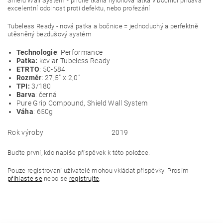
Shield Wall System - příčně tkaná nylonová látka v bočnici přidává
excelentní odolnost proti defektu, nebo prořezání
Tubeless Ready - nová patka a bočnice = jednoduchý a perfektně
utěsněný bezdušový systém
Technologie
: Performance
Patka:
kevlar Tubeless Ready
ETRTO
: 50-584
Rozměr
: 27,5" x 2,0"
TPI:
3/180
Barva
: černá
Pure Grip Compound, Shield Wall System
Váha
: 650g
Rok výroby
2019
Buďte první, kdo napíše příspěvek k této položce.
Pouze registrovaní uživatelé mohou vkládat příspěvky. Prosím
přihlaste se
nebo se
registrujte
.