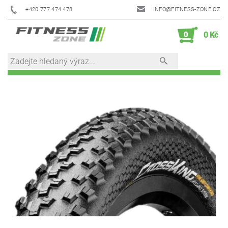
+420 777 474 478
INFO@FITNESS-ZONE.CZ
0
0 Kč