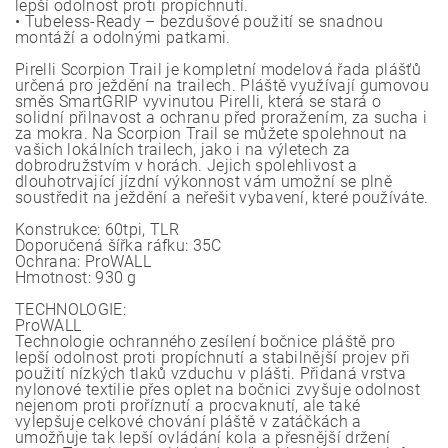
lepší odolnost proti propíchnutí.
• Tubeless-Ready – bezdušové použití se snadnou
montáží a odolnými patkami.
Pirelli Scorpion Trail je kompletní modelová řada plášťů
určená pro ježdění na trailech. Pláště využívají gumovou
směs SmartGRIP vyvinutou Pirelli, která se stará o
solidní přilnavost a ochranu před proražením, za sucha i
za mokra. Na Scorpion Trail se můžete spolehnout na
vašich lokálních trailech, jako i na výletech za
dobrodružstvím v horách. Jejich spolehlivost a
dlouhotrvající jízdní výkonnost vám umožní se plně
soustředit na ježdění a neřešit vybavení, které používáte.
Konstrukce: 60tpi, TLR
Doporučená šířka ráfku: 35C
Ochrana: ProWALL
Hmotnost: 930 g
TECHNOLOGIE:
ProWALL
Technologie ochranného zesílení bočnice pláště pro
lepší odolnost proti propíchnutí a stabilnější projev při
použití nízkých tlaků vzduchu v plášti. Přidaná vrstva
nylonové textilie přes oplet na bočnici zvyšuje odolnost
nejenom proti proříznutí a procvaknutí, ale také
vylepšuje celkové chování pláště v zatáčkách a
umožňuje tak lepší ovládání kola a přesnější držení