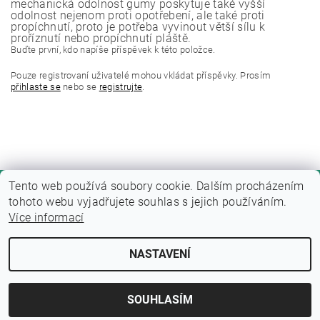
mechanická odolnost gumy poskytuje také vyšší
odolnost nejenom proti opotřebení, ale také proti
propíchnutí, proto je potřeba vyvinout větší sílu k
proříznutí nebo propíchnutí pláště.
Buďte první, kdo napíše příspěvek k této položce.
Pouze registrovaní uživatelé mohou vkládat příspěvky. Prosím
přihlaste se
nebo se
registrujte
.
Tento web používá soubory cookie. Dalším procházením
tohoto webu vyjadřujete souhlas s jejich používáním.
Více informací
NASTAVENÍ
Upravit nastavení cookies
2026 © Fitness zone, všechna práva vyhrazena
Vytvořil Shoptet
SOUHLASÍM