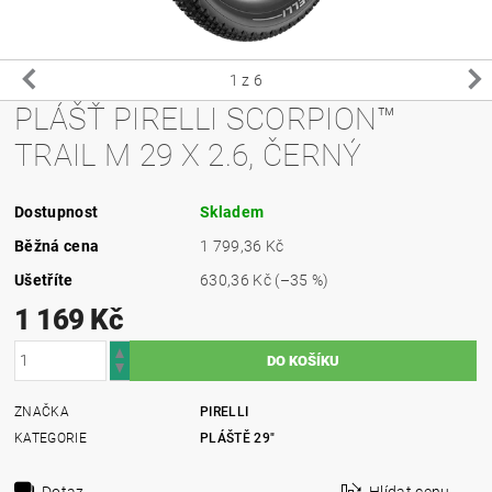
1
z 6
PLÁŠŤ PIRELLI SCORPION™
TRAIL M 29 X 2.6, ČERNÝ
Dostupnost
Skladem
Běžná cena
1 799,36 Kč
Ušetříte
630,36 Kč
(–35 %)
1 169 Kč
ZNAČKA
PIRELLI
KATEGORIE
PLÁŠTĚ 29"
Dotaz
Hlídat cenu