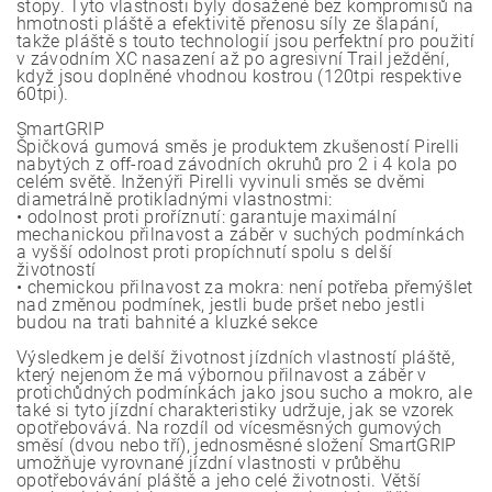
stopy. Tyto vlastnosti byly dosažené bez kompromisů na
hmotnosti pláště a efektivitě přenosu síly ze šlapání,
takže pláště s touto technologií jsou perfektní pro použití
v závodním XC nasazení až po agresivní Trail ježdění,
když jsou doplněné vhodnou kostrou (120tpi respektive
60tpi).
SmartGRIP
Špičková gumová směs je produktem zkušeností Pirelli
nabytých z off-road závodních okruhů pro 2 i 4 kola po
celém světě. Inženýři Pirelli vyvinuli směs se dvěmi
diametrálně protikladnými vlastnostmi:
• odolnost proti proříznutí: garantuje maximální
mechanickou přilnavost a záběr v suchých podmínkách
a vyšší odolnost proti propíchnutí spolu s delší
životností
• chemickou přilnavost za mokra: není potřeba přemýšlet
nad změnou podmínek, jestli bude pršet nebo jestli
budou na trati bahnité a kluzké sekce
Výsledkem je delší životnost jízdních vlastností pláště,
který nejenom že má výbornou přilnavost a záběr v
protichůdných podmínkách jako jsou sucho a mokro, ale
také si tyto jízdní charakteristiky udržuje, jak se vzorek
opotřebovává. Na rozdíl od vícesměsných gumových
směsí (dvou nebo tří), jednosměsné složení SmartGRIP
umožňuje vyrovnané jízdní vlastnosti v průběhu
opotřebovávání pláště a jeho celé životnosti. Větší