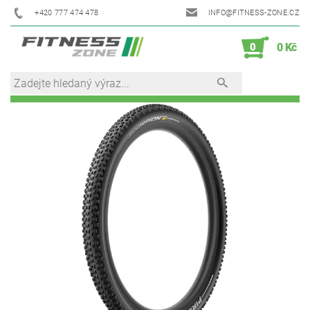
+420 777 474 478
INFO@FITNESS-ZONE.CZ
0
0 Kč