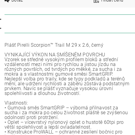
POPIS
DISKUZE
Plášť Pirelli Scorpion™ Trail M 29 x 2.6, černý
VYNIKAJÍCÍ VÝKON NA SMÍŠENÉM POVRCHU
Vzorek se středně vysokým profilem bloků a střední
vzdáleností mezi nimi pro rychlou a jistou jízdu na
různých površích, od tvrdých po měkké, za sucha i za
mokra a s vlastnostmi gumové směsi SmartGRIP.
Nejlepší volba pro traily, kde se typy podkladů a terénů
mění, ale udržení rychlosti a záběru zůstává podstatným
prvkem. Navíc se plášť vyznačuje vysokou úrovní
spolehlivosti a dlouhou životností.
Vlastnosti:
• Gumová směs SmartGRIP – výborná přilnavost za
sucha i za mokra po celou životnost pláště se zvýšenou
odolností proti protržení.
• Oplet – vícevrstvý nylonový oplet o hustotě 60tpi pro
větší spolehlivost a lepší ovladatelnost.
• Konstrukce ProWALL – ochranné zesílení bočnic pro