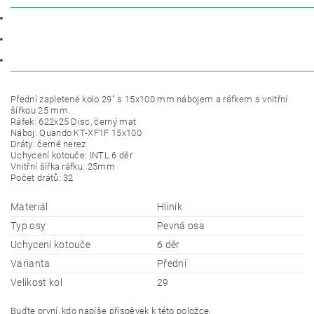
POPIS
PARAMETRY
DISKUZE
Přední zapletené kolo 29" s 15x100 mm nábojem a ráfkem s vnitřní
šířkou 25 mm.
Ráfek: 622x25 Disc, černý mat
Náboj: Quando KT-XF1F 15x100
Dráty: černé nerez
Uchycení kotouče: INTL 6 děr
Vnitřní šířka ráfku: 25mm
Počet drátů: 32
Materiál
Hliník
Typ osy
Pevná osa
Uchycení kotouče
6 děr
Varianta
Přední
Velikost kol
29
Buďte první, kdo napíše příspěvek k této položce.