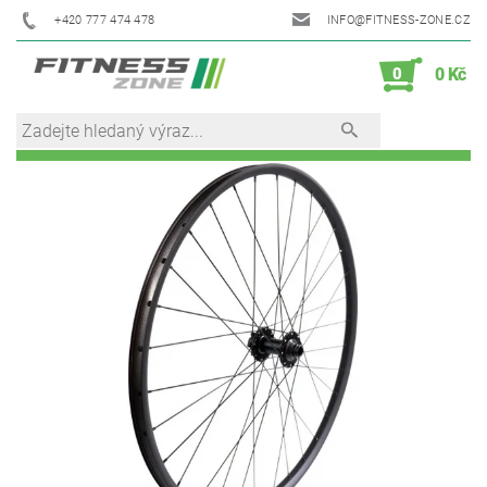
+420 777 474 478
INFO@FITNESS-ZONE.CZ
0
0 Kč