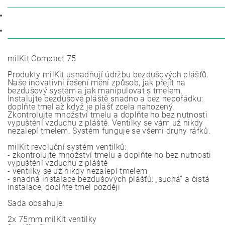
POPIS
DISKUZE
milKit Compact 75
Produkty milKit usnadňují údržbu bezdušových plášťů.
Naše inovativní řešení mění způsob, jak přejít na
bezdušový systém a jak manipulovat s tmelem.
Instalujte bezdušové pláště snadno a bez nepořádku:
doplňte tmel až když je plášť zcela nahozený.
Zkontrolujte množství tmelu a doplňte ho bez nutnosti
vypuštění vzduchu z pláště. Ventilky se vám už nikdy
nezalepí tmelem. Systém funguje se všemi druhy ráfků.
milKit revoluční systém ventilků:
- zkontrolujte množství tmelu a doplňte ho bez nutnosti
vypuštění vzduchu z pláště
- ventilky se už nikdy nezalepí tmelem
- snadná instalace bezdušových plášťů: „suchá“ a čistá
instalace; doplňte tmel později
Sada obsahuje:
2x 75mm milKit ventilky