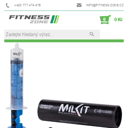
+420 777 474 478
INFO@FITNESS-ZONE.CZ
0
0 Kč