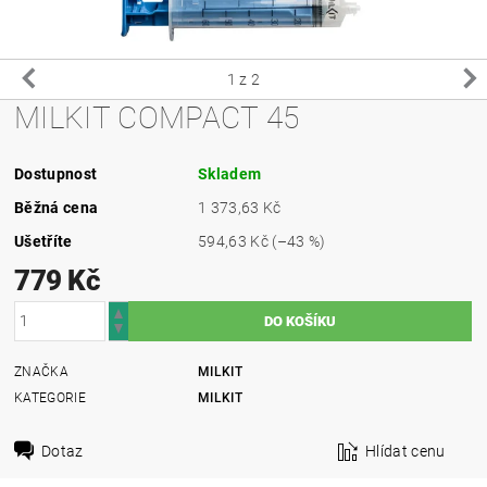
1
z 2
MILKIT COMPACT 45
Dostupnost
Skladem
Běžná cena
1 373,63 Kč
Ušetříte
594,63 Kč
(–43 %)
779 Kč
ZNAČKA
MILKIT
KATEGORIE
MILKIT
Dotaz
Hlídat cenu