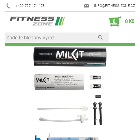
+420 777 474 478
INFO@FITNESS-ZONE.CZ
0
0 Kč