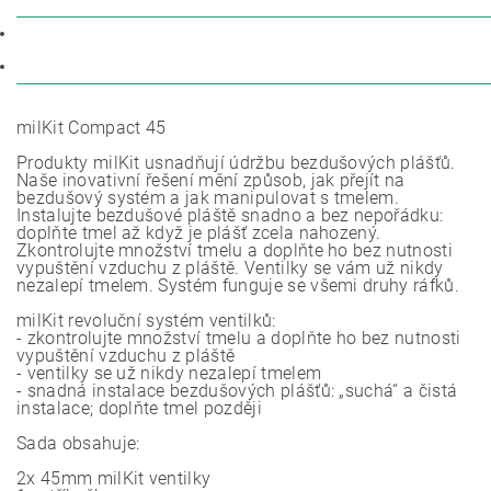
POPIS
DISKUZE
milKit Compact 45
Produkty milKit usnadňují údržbu bezdušových plášťů.
Naše inovativní řešení mění způsob, jak přejít na
bezdušový systém a jak manipulovat s tmelem.
Instalujte bezdušové pláště snadno a bez nepořádku:
doplňte tmel až když je plášť zcela nahozený.
Zkontrolujte množství tmelu a doplňte ho bez nutnosti
vypuštění vzduchu z pláště. Ventilky se vám už nikdy
nezalepí tmelem. Systém funguje se všemi druhy ráfků.
milKit revoluční systém ventilků:
- zkontrolujte množství tmelu a doplňte ho bez nutnosti
vypuštění vzduchu z pláště
- ventilky se už nikdy nezalepí tmelem
- snadná instalace bezdušových plášťů: „suchá“ a čistá
instalace; doplňte tmel později
Sada obsahuje:
2x 45mm milKit ventilky