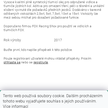
Vysoce kvalitní plně syntetický tlumicí olej pro odpružené vidlice a
tlumiče jízdních kol. Aditiva pro omezení tření, péči o těsnění a unikátní
složení vyvinuté dle požadavků předních jezdců. Dodáváno v barevně
odlišených viskozitách 2,5wt, 5wt, 7,5wt, 10wt a 15wt. Viskozity lze
mezi sebou míchat pro dosažení požadované funkce.
Doporučeno firmou FOX Racing Shox pro použití ve vidlicích a
tlumičích FOX.
Rok výroby
2017
Buďte první, kdo napíše příspěvek k této položce.
Pouze registrovaní uživatelé mohou vkládat příspěvky. Prosím
přihlaste se
nebo se
registrujte
.
Tento web používá soubory cookie. Dalším procházením
tohoto webu vyjadřujete souhlas s jejich používáním.
Více informací