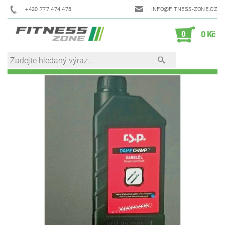
+420 777 474 478
INFO@FITNESS-ZONE.CZ
0
0 Kč