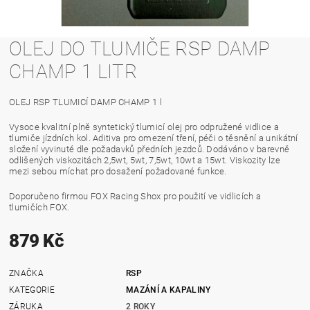
OLEJ DO TLUMIČE RSP DAMP
CHAMP 1 LITR
OLEJ RSP TLUMICÍ DAMP CHAMP 1 l
Vysoce kvalitní plně syntetický tlumicí olej pro odpružené vidlice a
tlumiče jízdních kol. Aditiva pro omezení tření, péči o těsnění a unikátní
složení vyvinuté dle požadavků předních jezdců. Dodáváno v barevně
odlišených viskozitách 2,5wt, 5wt, 7,5wt, 10wt a 15wt. Viskozity lze
mezi sebou míchat pro dosažení požadované funkce.
Doporučeno firmou FOX Racing Shox pro použití ve vidlicích a
tlumičích FOX.
879 Kč
ZNAČKA
RSP
KATEGORIE
MAZÁNÍ A KAPALINY
ZÁRUKA
2 ROKY