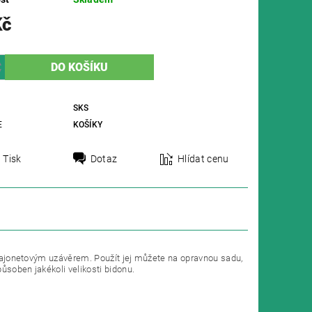
Kč
SKS
E
KOŠÍKY
Tisk
Dotaz
Hlídat cenu
n bajonetovým uzávěrem. Použít jej můžete na opravnou sadu,
ůsoben jakékoli velikosti bidonu.