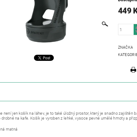
449 
ZNAČKA
KATEGORI
ZE
 není jen košík na láhev, je to také úložný prostor, který je snadno zajiště
o drobné na kafe. Košík je vyroben z lehké, vysoce pevné umělé hmoty a přizp
rná matná