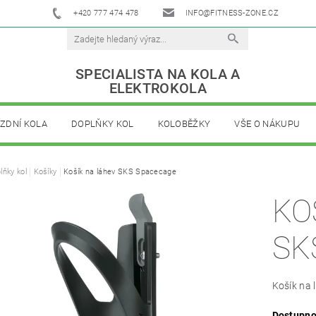
+420 777 474 478
INFO@FITNESS-ZONE.CZ
SPECIALISTA NA KOLA A
ELEKTROKOLA
ÍZDNÍ KOLA
DOPLŇKY KOL
KOLOBĚŽKY
VŠE O NÁKUPU
lňky kol
Košíky
Košík na láhev SKS Spacecage
KO
SK
Košík na 
Dostupno