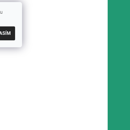
bu
ASÍM