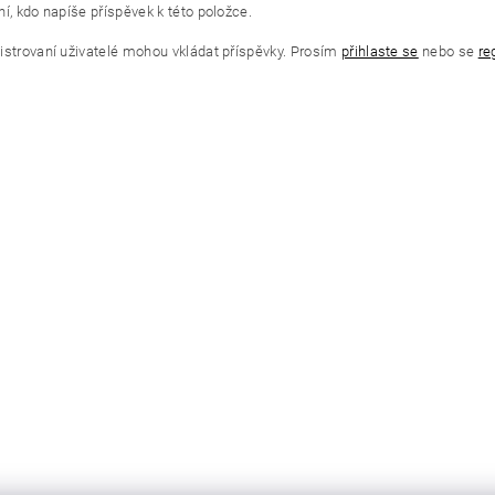
í, kdo napíše příspěvek k této položce.
istrovaní uživatelé mohou vkládat příspěvky. Prosím
přihlaste se
nebo se
re