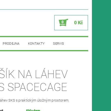
0
0 Kč
PRODEJNA
KONTAKTY
SERVIS
ŠÍK NA LÁHEV
S SPACECAGE
láhev SKS s praktickým úložným prostorem.
st
Skladem