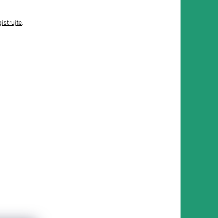
gistrujte
.