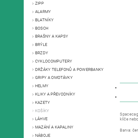
ZIPP
ALARMY
BLATNÍKY
BOSCH
BRAŠNY A KAPSY
BRÝLE
BRZDY
CYKLOCOMPUTERY
DRŽÁKY TELEFONŮ A POWERBANKY
GRIPY A OMOTÁVKY
HELMY
POPIS
KLIKY A PŘEVODNÍKY
DISKU
KAZETY
KOŠÍKY
Spacecage
LÁHVE
klíče neb
MAZÁNÍ A KAPALINY
Barva: če
NÁBOJE