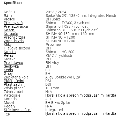
Specifikace:
Ročník
2023 / 2024
Rám
Spike Alu 29", 135x9mm, Integrated Hea
Vidlice
BH Spike
Přesmykač
Shimano TY300, 3 rychlosti
Přehazovačka
Shimano TX55 7 rychlostí
Řazení
Shimano ST-EF505 21 rychlostí
Kotouče
SHIMANO 180 mm / 160 mm
Přední brzda
SHIMANO MT200
Zadní brzda
SHIMANO MT200
Kliky
Prowheel
Hlavové složení
BH
Kazeta
Shimano HG-200
Řetěz
KMC 7 rychlostí
Řídítka
BH
Představec
BH Aloy
Sedlovka
BH
Sedlo
BH
Gripy
BH
Zapletená kola
Alloy Double Wall, 29"
Plášť přední
DSI
Plášť zadní
DSI
Zdvih přední
100 mm
Zdvih zadní
N/A
Kategorie
Horská kola s předním odpružením Hardta
Materiál
Alu
Model
BH Bikes
Spike
Pedály
N/A
Středové složení
Integrated
Typ
Horská kola s předním odpružením Hardta