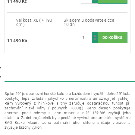
11 490 Kč
velikost: XL ( > 190
Skladem u dodavatele cca
cm )
10 dní
11 490 Kč
POPIS
DISKUZE
Spike 29” je sportovní horské kolo pro každodenní využití.
Jeho 29“ kola
poskytují lepší zvládání jakýchkoliv nerovností a umožňují jet rychleji.
Rám vyrobený z hliníkové slitiny zaručuje dostatečnou tuhost při
zachování nízké váhy ( pouhých 1800g.). Jeho design poskytuje
enormní pocit odezvy a jeho rozvor a nižší těžiště zvyšují jeho
stabilitu. Zadní trojúhelník byl speciálně vyvinut pro umístění systému
EVO Brake Mount. Jeho optimální úhel sklonu snižuje vibrace a
zvyšuje brzdný výkon.