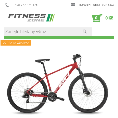
+420 777 474 478
INFO@FITNESS-ZONE.CZ
0
0 Kč
DOPRAVA ZDARMA