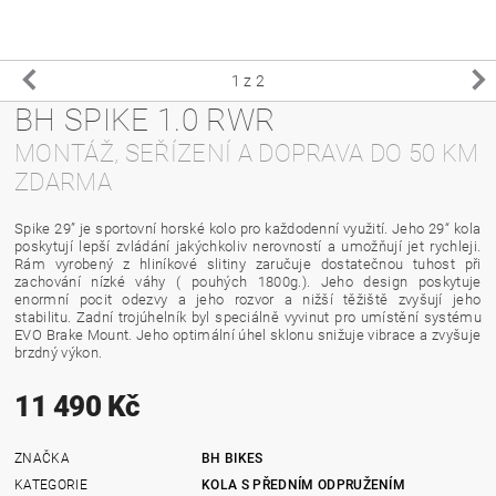
1
z 2
BH SPIKE 1.0 RWR
MONTÁŽ, SEŘÍZENÍ A DOPRAVA DO 50 KM
ZDARMA
Spike 29” je sportovní horské kolo pro každodenní využití.
Jeho 29“ kola
poskytují lepší zvládání jakýchkoliv nerovností a umožňují jet rychleji.
Rám vyrobený z hliníkové slitiny zaručuje dostatečnou tuhost při
zachování nízké váhy ( pouhých 1800g.). Jeho design poskytuje
enormní pocit odezvy a jeho rozvor a nižší těžiště zvyšují jeho
stabilitu. Zadní trojúhelník byl speciálně vyvinut pro umístění systému
EVO Brake Mount. Jeho optimální úhel sklonu snižuje vibrace a zvyšuje
brzdný výkon.
11 490 Kč
ZNAČKA
BH BIKES
KATEGORIE
KOLA S PŘEDNÍM ODPRUŽENÍM