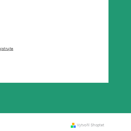
gistrujte
.
Vytvořil Shoptet