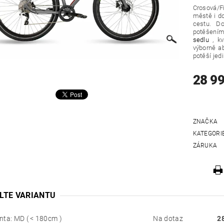
Crosová/Fi
městě i do
cestu. D
potěšením
sedlu
, kv
výborně a
potěší jed
28 9
ZNAČKA
KATEGORI
ZÁRUKA
LTE VARIANTU
nta: MD ( < 180cm )
Na dotaz
2