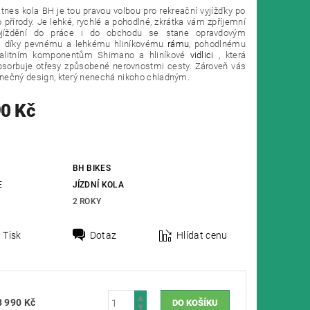
tnes kola BH je tou pravou volbou pro rekreační vyjížďky po
 přírody. Je lehké, rychlé a pohodlné, zkrátka vám zpříjemní
ojíždění do práce i do obchodu se stane opravdovým
 díky pevnému a lehkému hliníkovému
rámu
, pohodlnému
alitním komponentům Shimano a hliníkové
vidlici
, která
bsorbuje otřesy způsobené nerovnostmi cesty. Zároveň vás
inečný design, který nenechá nikoho chladným.
90 Kč
BH BIKES
E
JÍZDNÍ KOLA
2 ROKY
Tisk
Dotaz
Hlídat cenu
8 990 Kč