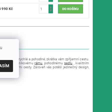
8 990 Kč
bu
dy. Je lehké, rychlé a pohodlné, zkrátka vám zpříjemní cestu.
a lehkému hliníkovému
rámu
, pohodlnému
sedlu
, kvalitním
ASÍM
né nerovnostmi cesty. Zároveň vás potěší jedinečný design,