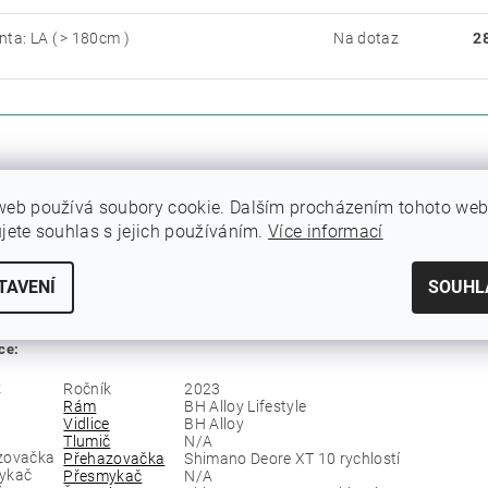
nta: LA ( > 180cm )
Na dotaz
2
ETRY
ZE
web používá soubory cookie. Dalším procházením tohoto we
ujete souhlas s jejich používáním.
Více informací
itnes kola BH je tou pravou volbou pro rekreační vyjížďky po městě i do příro
í do práce i do obchodu se stane opravdovým potěšením díky pevnému 
TAVENÍ
SOUHL
tům Shimano a hliníkové
vidlici
, která výborně absorbuje otřesy způsobe
echá nikoho chladným.
ce:
Ročník
2023
Rám
BH Alloy Lifestyle
Vidlice
BH Alloy
Tlumič
N/A
Přehazovačka
Shimano Deore XT 10 rychlostí
Přesmykač
N/A