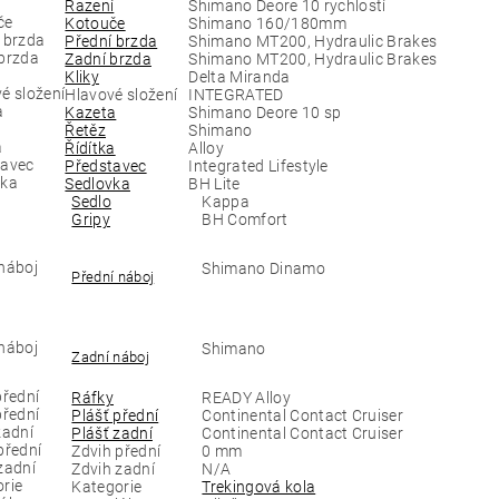
Řazení
Shimano Deore 10 rychlostí
Kotouče
Shimano 160/180mm
Přední brzda
Shimano MT200, Hydraulic Brakes
Zadní brzda
Shimano MT200, Hydraulic Brakes
Kliky
Delta Miranda
Hlavové složení
INTEGRATED
Kazeta
Shimano Deore 10 sp
Řetěz
Shimano
Řídítka
Alloy
Představec
Integrated Lifestyle
Sedlovka
BH Lite
Sedlo
Kappa
Gripy
BH Comfort
Shimano Dinamo
Přední náboj
Shimano
Zadní náboj
Ráfky
READY Alloy
Plášť přední
Continental Contact Cruiser
Plášť zadní
Continental Contact Cruiser
Zdvih přední
0 mm
Zdvih zadní
N/A
Kategorie
Trekingová kola