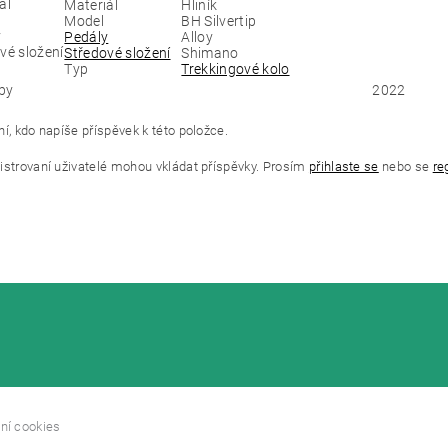
Materiál
Hliník
Model
BH Silvertip
Pedály
Alloy
Středové složení
Shimano
Typ
Trekkingové kolo
by
2022
í, kdo napíše příspěvek k této položce.
istrovaní uživatelé mohou vkládat příspěvky. Prosím
přihlaste se
nebo se
re
ní cookies