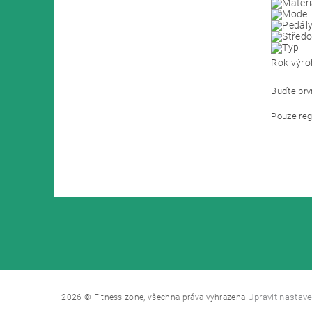
Rok výro
Buďte prvn
Pouze reg
Upravit nastave
2026 © Fitness zone, všechna práva vyhrazena