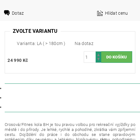
Dotaz
Hlídat cenu
ZVOLTE VARIANTU
Varianta: LA ( > 180cm )
Na dotaz
24 990 Kč
POPIS
PARAMETRY
DISKUZE
Crosová/Fitnes kola BH je tou pravou volbou pro rekreační vyjížďky po
městě i do přírody. Je lehké, rychlé a pohodlné, zkrátka vám zpříjemní
cestu. Dojíždění do práce i do obchodu se stane opravdovým
potěšením díky pevnému a lehkému hliníkovému
rámu
, pohodlnému