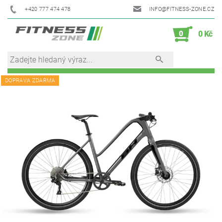
+420 777 474 478
INFO@FITNESS-ZONE.CZ
0
0 Kč
DOPRAVA ZDARMA