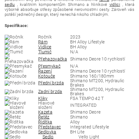
sedlu
, kvalitním komponentům Shimano a hliníkové
vidlici
, která
výborně absorbuje otřesy způsobené nerovnostmi cesty. Zároveň vás
potěší jedinečný design, který nenechá nikoho chladným.
Specifikace:
Ročník
2023
Rám
BH Alloy Lifestyle
Vidlice
BH Alloy
Tlumič
N/A
Přehazovačka
Shimano Deore 10 rychlostí
Přesmykač
N/A
Řazení
Shimano Deore 10 rychlostí
Kotouče
Shimano 160/180mm
Shimano MT200, Hydraulic
Přední brzda
Brakes
Shimano MT200, Hydraulic
Zadní brzda
Brakes
Kliky
FSA TEMPO 42 T
Hlavové
INTEGRATED
složení
Kazeta
Shimano Deore
Řetěz
Shimano
Řídítka
Alloy
Představec
Integrated Lifestyle
Sedlovka
BH Lite
Sedlo
Vello Light