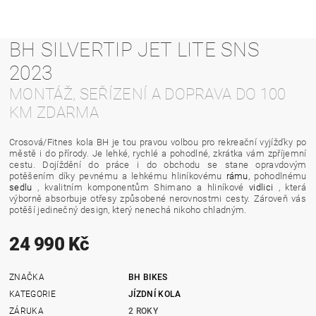
BH SILVERTIP JET LITE SNS
2023
MONTÁŽ, SEŘÍZENÍ A DOPRAVA DO 100
KM ZDARMA
Crosová/Fitnes kola BH je tou pravou volbou pro rekreační vyjížďky po
městě i do přírody. Je lehké, rychlé a pohodlné, zkrátka vám zpříjemní
cestu. Dojíždění do práce i do obchodu se stane opravdovým
potěšením díky pevnému a lehkému hliníkovému
rámu
, pohodlnému
sedlu
, kvalitním komponentům Shimano a hliníkové
vidlici
, která
výborně absorbuje otřesy způsobené nerovnostmi cesty. Zároveň vás
potěší jedinečný design, který nenechá nikoho chladným.
24 990 Kč
ZNAČKA
BH BIKES
KATEGORIE
JÍZDNÍ KOLA
ZÁRUKA
2 ROKY