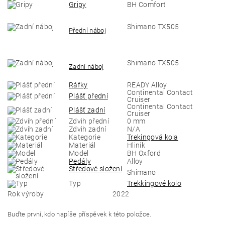
Gripy
BH Comfort
Shimano TX505
Přední náboj
Shimano TX505
Zadní náboj
Ráfky
READY Alloy
Continental Contact
Plášť přední
Cruiser
Continental Contact
Plášť zadní
Cruiser
Zdvih přední
0 mm
Zdvih zadní
N/A
Kategorie
Trekingová kola
Materiál
Hliník
Model
BH Oxford
Pedály
Alloy
Středové složení
Shimano
Typ
Trekkingové kolo
Rok výroby
2022
Buďte první, kdo napíše příspěvek k této položce.