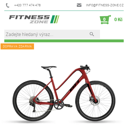
+420 777 474 478
INFO@FITNESS-ZONE.CZ
0
0 Kč
DOPRAVA ZDARMA