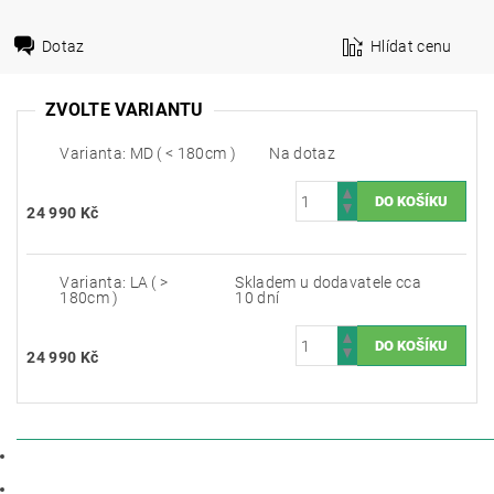
Dotaz
Hlídat cenu
ZVOLTE VARIANTU
Varianta: MD ( < 180cm )
Na dotaz
24 990 Kč
Varianta: LA ( >
Skladem u dodavatele cca
180cm )
10 dní
24 990 Kč
POPIS
PARAMETRY