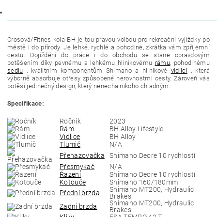
DISKUZE
Crosová/Fitnes kola BH je tou pravou volbou pro rekreační vyjížďky po
městě i do přírody. Je lehké, rychlé a pohodlné, zkrátka vám zpříjemní
cestu. Dojíždění do práce i do obchodu se stane opravdovým
potěšením díky pevnému a lehkému hliníkovému
rámu
, pohodlnému
sedlu
, kvalitním komponentům Shimano a hliníkové
vidlici
, která
výborně absorbuje otřesy způsobené nerovnostmi cesty. Zároveň vás
potěší jedinečný design, který nenechá nikoho chladným.
Specifikace:
Ročník
2023
Rám
BH Alloy Lifestyle
Vidlice
BH Alloy
Tlumič
N/A
Přehazovačka
Shimano Deore 10 rychlostí
Přesmykač
N/A
Řazení
Shimano Deore 10 rychlostí
Kotouče
Shimano 160/180mm
Shimano MT200, Hydraulic
Přední brzda
Brakes
Shimano MT200, Hydraulic
Zadní brzda
Brakes