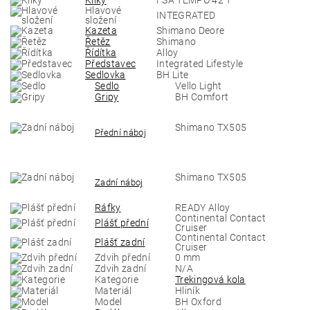
Kliky
FSA TEMPO 42 T
Hlavové
INTEGRATED
složení
Kazeta
Shimano Deore
Řetěz
Shimano
Řídítka
Alloy
Představec
Integrated Lifestyle
Sedlovka
BH Lite
Sedlo
Vello Light
Gripy
BH Comfort
Shimano TX505
Přední náboj
Shimano TX505
Zadní náboj
Ráfky
READY Alloy
Continental Contact
Plášť přední
Cruiser
Continental Contact
Plášť zadní
Cruiser
Zdvih přední
0 mm
Zdvih zadní
N/A
Kategorie
Trekingová kola
Materiál
Hliník
Model
BH Oxford