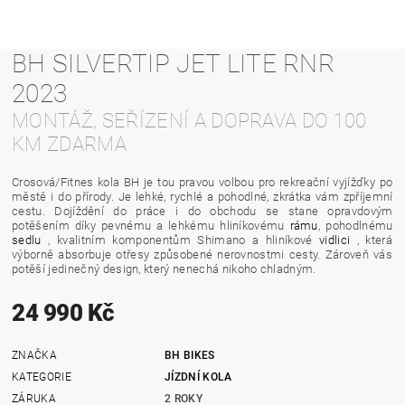
BH SILVERTIP JET LITE RNR
2023
MONTÁŽ, SEŘÍZENÍ A DOPRAVA DO 100
KM ZDARMA
Crosová/Fitnes kola BH je tou pravou volbou pro rekreační vyjížďky po
městě i do přírody. Je lehké, rychlé a pohodlné, zkrátka vám zpříjemní
cestu. Dojíždění do práce i do obchodu se stane opravdovým
potěšením díky pevnému a lehkému hliníkovému
rámu
, pohodlnému
sedlu
, kvalitním komponentům Shimano a hliníkové
vidlici
, která
výborně absorbuje otřesy způsobené nerovnostmi cesty. Zároveň vás
potěší jedinečný design, který nenechá nikoho chladným.
24 990 Kč
ZNAČKA
BH BIKES
KATEGORIE
JÍZDNÍ KOLA
ZÁRUKA
2 ROKY