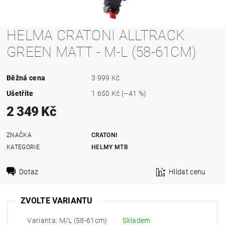
HELMA CRATONI ALLTRACK
GREEN MATT - M-L (58-61CM)
Běžná cena
3 999 Kč
Ušetříte
1 650 Kč
(–41 %)
2 349 Kč
ZNAČKA
CRATONI
KATEGORIE
HELMY MTB
Dotaz
Hlídat cenu
ZVOLTE VARIANTU
Varianta: M/L (58-61cm)
Skladem