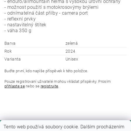
- enduro/allmountain helma s vysokou úrovní ochrany
- možnost použití s motokrosovýmy brýlemi
- odnímatelná část přilby - camera port
- reflexní prvky
- nastavitelný štítek
- váha 350 g
Barva
zelená
Rok
2024
Varianta
Unisex
Buďte první, kdo napíše příspěvek k této položce.
Pouze registrovaní uživatelé mohou vkládat příspěvky. Prosím
přihlaste se
nebo se
registrujte
.
Tento web používá soubory cookie. Dalším procházením