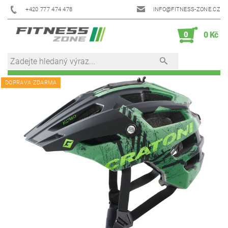
+420 777 474 478
INFO@FITNESS-ZONE.CZ
0
0 Kč
DOPRAVA ZDARMA