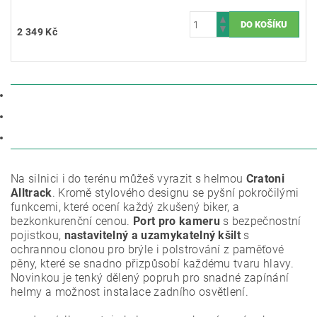
2 349 Kč
POPIS
PARAMETRY
DISKUZE
Na silnici i do terénu můžeš vyrazit s helmou
Cratoni
Alltrack
. Kromě stylového designu se pyšní pokročilými
funkcemi, které ocení každý zkušený biker, a
bezkonkurenční cenou.
Port pro kameru
s bezpečnostní
pojistkou,
nastavitelný a uzamykatelný kšilt
s
ochrannou clonou pro brýle i polstrování z paměťové
pěny, které se snadno přizpůsobí každému tvaru hlavy.
Novinkou je tenký dělený popruh pro snadné zapínání
helmy a možnost instalace zadního osvětlení.