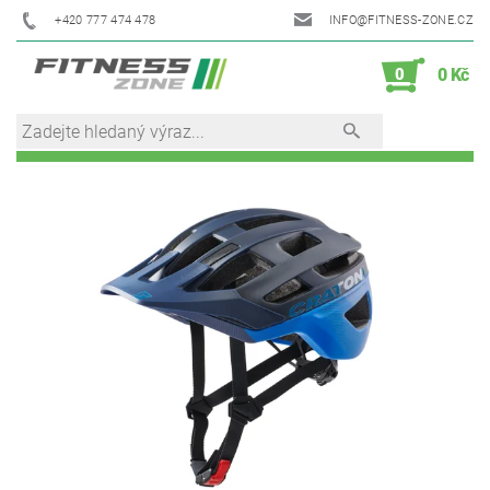
+420 777 474 478
INFO@FITNESS-ZONE.CZ
0
0 Kč