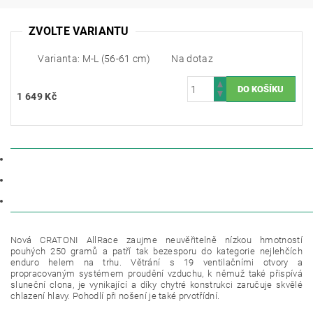
ZVOLTE VARIANTU
Varianta: M-L (56-61 cm)
Na dotaz
1 649 Kč
POPIS
PARAMETRY
DISKUZE
Nová CRATONI AllRace zaujme neuvěřitelně nízkou hmotností
pouhých 250 gramů a patří tak bezesporu do kategorie nejlehčích
enduro helem na trhu.
Větrání s 19 ventilačními otvory a
propracovaným systémem proudění vzduchu, k němuž také přispívá
sluneční clona, ​​je vynikající a díky chytré konstrukci zaručuje skvělé
chlazení hlavy.
Pohodlí při nošení je také prvotřídní.