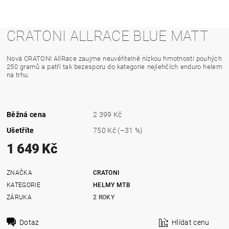
CRATONI ALLRACE BLUE MATT
Nová CRATONI AllRace zaujme neuvěřitelně nízkou hmotností pouhých
250 gramů a patří tak bezesporu do kategorie nejlehčích enduro helem
na trhu.
Běžná cena
2 399 Kč
Ušetříte
750 Kč
(–31 %)
1 649 Kč
ZNAČKA
CRATONI
KATEGORIE
HELMY MTB
ZÁRUKA
2 ROKY
Dotaz
Hlídat cenu