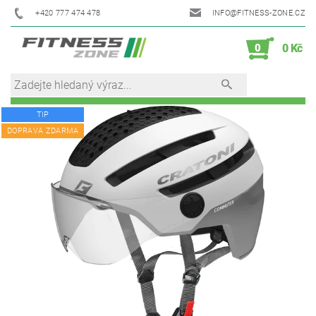
+420 777 474 478
INFO@FITNESS-ZONE.CZ
0
0 Kč
TIP
DOPRAVA ZDARMA