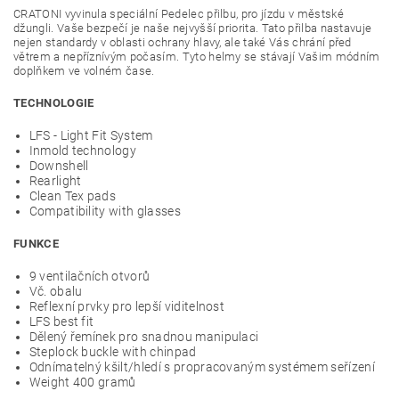
CRATONI vyvinula speciální Pedelec přilbu, pro jízdu v městské
džungli. Vaše bezpečí je naše nejvyšší priorita. Tato přilba nastavuje
nejen standardy v oblasti ochrany hlavy, ale také Vás chrání před
větrem a nepříznívým počasím. Tyto helmy se stávají Vašim módním
doplňkem ve volném čase.
TECHNOLOGIE
LFS - Light Fit System
Inmold technology
Downshell
Rearlight
Clean Tex pads
Compatibility with glasses
FUNKCE
9 ventilačních otvorů
Vč. obalu
Reflexní prvky pro lepší viditelnost
LFS best fit
Dělený řemínek pro snadnou manipulaci
Steplock buckle with chinpad
Odnímatelný kšilt/hledí s propracovaným systémem seřízení
Weight 400 gramů