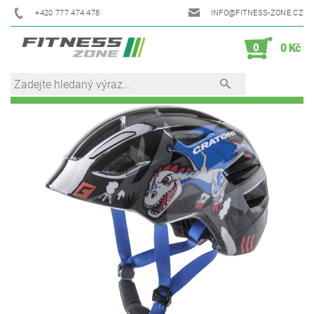
+420 777 474 478
INFO@FITNESS-ZONE.CZ
0
0 Kč