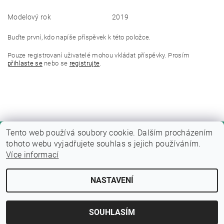
Modelový rok
2019
Buďte první, kdo napíše příspěvek k této položce.
Pouze registrovaní uživatelé mohou vkládat příspěvky. Prosím
přihlaste se
nebo se
registrujte
.
Tento web používá soubory cookie. Dalším procházením
tohoto webu vyjadřujete souhlas s jejich používáním.
Více informací
NASTAVENÍ
Upravit nastavení cookies
2026 © Fitness zone, všechna práva vyhrazena
Vytvořil Shoptet
SOUHLASÍM