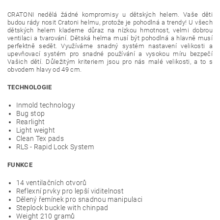
CRATONI nedělá žádné kompromisy u dětských helem. Vaše děti
budou rády nosit Cratoni helmu, protože je pohodlná a trendy! U všech
dětských helem klademe důraz na nízkou hmotnost, velmi dobrou
ventilaci a tvarování. Dětská helma musí být pohodlná a hlavně musí
perfektně sedět. Využíváme snadný systém nastavení velikosti a
upevňovací systém pro snadné používání a vysokou míru bezpečí
Vašich dětí. Důležitým kriteriem jsou pro nás malé velikosti, a to s
obvodem hlavy od 49 cm.
TECHNOLOGIE
Inmold technology
Bug stop
Rearlight
Light weight
Clean Tex pads
RLS - Rapid Lock System
FUNKCE
14 ventilačních otvorů
Reflexní prvky pro lepší viditelnost
Dělený řemínek pro snadnou manipulaci
Steplock buckle with chinpad
Weight 210 gramů