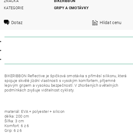
ZNAČKA
BIKERIBBON
KATEGORIE
GRIPY A OMOTÁVKY
Dotaz
Hlídat cenu
POPIS
PARAMETRY
DISKUZE
BIKERIBBON Reflective je špičková omotávka s příměsí silikonu, která
spojuje skvělé jízdní vlastnosti s vysokým komfortem, příjemně
lepivým gripem a vysokou bezpečností. V zhoršených světelných
podmínkách zvyšuje viditelnost cyklisty.
materiál: EVA + polyester + silicon
délka: 200 cm
Šířka: 3 cm
Komfort: 6 z 6
Grip: 6 z 6