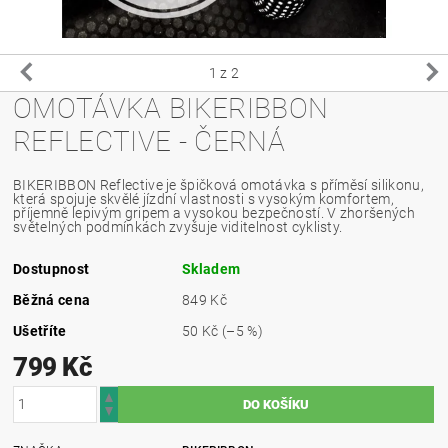
1
z 2
OMOTÁVKA BIKERIBBON
REFLECTIVE - ČERNÁ
BIKERIBBON Reflective je špičková omotávka s příměsí silikonu,
která spojuje skvělé jízdní vlastnosti s vysokým komfortem,
příjemně lepivým gripem a vysokou bezpečností. V zhoršených
světelných podmínkách zvyšuje viditelnost cyklisty.
Dostupnost
Skladem
Běžná cena
849 Kč
Ušetříte
50 Kč
(–5 %)
799 Kč