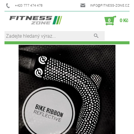
+420 777 474 478
INFO@FITNESS-ZONE.CZ
0
0 Kč