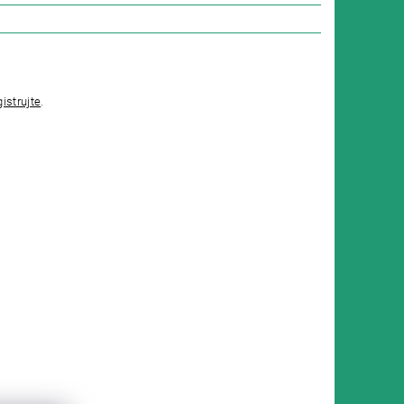
gistrujte
.