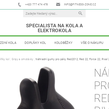
+420 777 474 478
INFO@FITNESS-ZONE.CZ
SPECIALISTA NA KOLA A
ELEKTROKOLA
ÍZDNÍ KOLA
DOPLŇKY KOL
KOLOBĚŽKY
VŠE O NÁKUPU
lňky kol
Gripy a omotávky
Náhradní gumy pro páky Red2012, Red 22, Force 22, Rival 2
NÁ
PR
RE