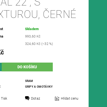
AL 22 , S
XTUROU, ČERNÉ
st
Skladem
na
993,60 Kč
324,60 Kč
(–32 %)
Kč
SRAM
E
GRIPY A OMOTÁVKY
Tisk
Dotaz
Hlídat cenu