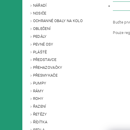
NÁŘADÍ
DISKU
NOSIČE
OCHRANNÉ OBALY NA KOLO
Buďte prvn
OBLEČENÍ
Pouze reg
PEDÁLY
PEVNÉ OSY
PLÁŠTĚ
PŘEDSTAVCE
PŘEHAZOVAČKY
PŘESMYKAČE
PUMPY
RÁMY
ROHY
ŘAZENÍ
ŘETĚZY
ŘÍDÍTKA
SEDLA