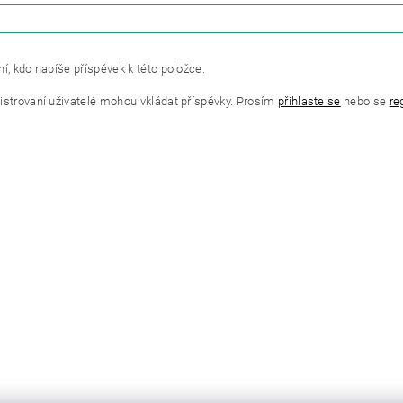
ZE
í, kdo napíše příspěvek k této položce.
istrovaní uživatelé mohou vkládat příspěvky. Prosím
přihlaste se
nebo se
re