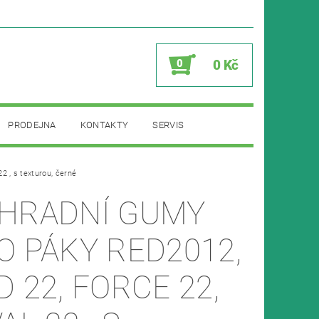
0
0 Kč
PRODEJNA
KONTAKTY
SERVIS
2 , s texturou, černé
HRADNÍ GUMY
O PÁKY RED2012,
D 22, FORCE 22,