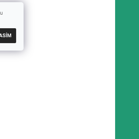
bu
ASÍM