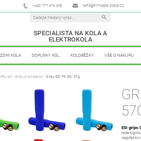
+420 777 474 478
INFO@FITNESS-ZONE.CZ
SPECIALISTA NA KOLA A
ELEKTROKOLA
ÍZDNÍ KOLA
DOPLŇKY KOL
KOLOBĚŽKY
VŠE O NÁKUPU
lňky kol
Gripy a omotávky
Gripy ESI Fit SG, 57g
GRI
57
ESI grips 
redesignov
nejefektiv