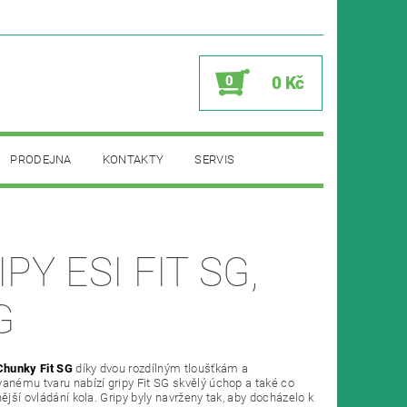
0
0 Kč
PRODEJNA
KONTAKTY
SERVIS
PY ESI FIT SG,
G
Chunky Fit SG
díky dvou rozdílným tloušťkám a
anému tvaru nabízí gripy Fit SG skvělý úchop a také co
nější ovládání kola. Gripy byly navrženy tak, aby docházelo k