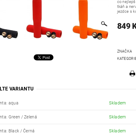
co nejlepš
tkáň a ner
jezdce s k
849 
ZNAČKA
KATEGORI
LTE VARIANTU
nta: aqua
Skladem
nta: Green / Zelená
Skladem
nta: Black / Černá
Skladem