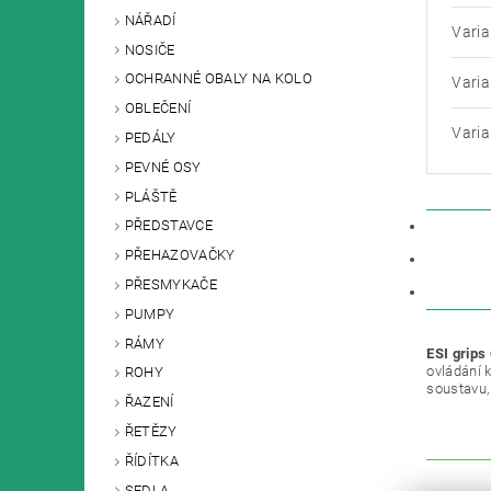
NÁŘADÍ
Varia
NOSIČE
OCHRANNÉ OBALY NA KOLO
Varia
OBLEČENÍ
Varia
PEDÁLY
PEVNÉ OSY
PLÁŠTĚ
PŘEDSTAVCE
POPIS
PŘEHAZOVAČKY
PARAM
PŘESMYKAČE
DISKU
PUMPY
RÁMY
ESI grips
ovládání 
ROHY
soustavu,
ŘAZENÍ
ŘETĚZY
ŘÍDÍTKA
SEDLA