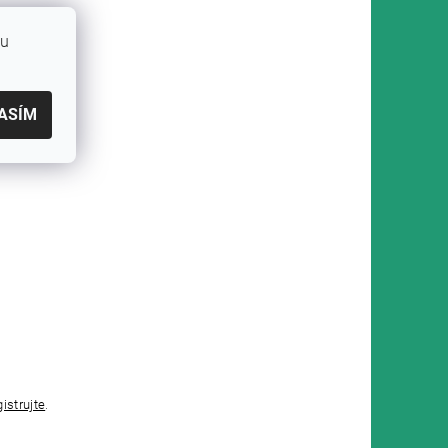
bu
ASÍM
gistrujte
.