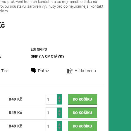
ímu prokrvení horních končetin a co nejmenšího tlaku na
vovou soustavu, zároveň vyvinuty pro co nejúčinnější kontakt
olem.
Kč
ESI GRIPS
E
GRIPY A OMOTÁVKY
Tisk
Dotaz
Hlídat cenu
849 Kč
849 Kč
849 Kč