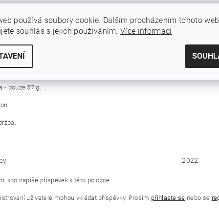
lastnosti Esi Grips Fit SG:
web používá soubory cookie. Dalším procházením tohoto we
ujete souhlas s jejich používáním.
Více informací
či UV záření, nemění barvu ani tvar.
í v náročných podmínkách i za jakéhokoliv počasí.
TAVENÍ
SOUHL
edí na řídítkách bez možnosti protáčení.
a - pouze 57 g.
kon.
držba.
by
2022
í, kdo napíše příspěvek k této položce.
istrovaní uživatelé mohou vkládat příspěvky. Prosím
přihlaste se
nebo se
re