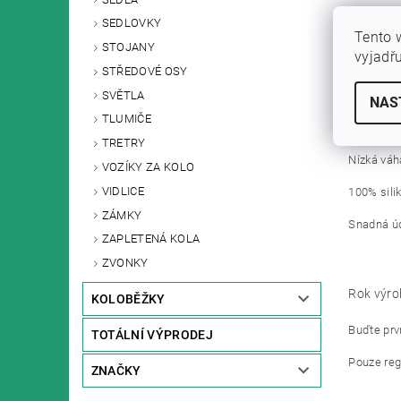
SEDLOVKY
Klíčové v
Tento 
STOJANY
vyjadř
Odolné vů
STŘEDOVÉ OSY
SVĚTLA
Vynikajíc
NAS
TLUMIČE
Výborně s
TRETRY
Nízká váh
VOZÍKY ZA KOLO
VIDLICE
100% sili
ZÁMKY
Snadná ú
ZAPLETENÁ KOLA
ZVONKY
Rok výro
KOLOBĚŽKY
Buďte prvn
TOTÁLNÍ VÝPRODEJ
Pouze reg
ZNAČKY