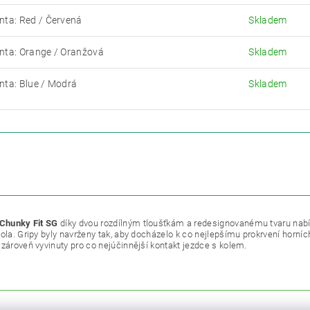
nta: Red / Červená
Skladem
nta: Orange / Oranžová
Skladem
nta: Blue / Modrá
Skladem
ETRY
ZE
 Chunky Fit SG
díky dvou rozdílným tloušťkám a redesignovanému tvaru nabízí
kola. Gripy byly navrženy tak, aby docházelo k co nejlepšímu prokrvení horní
 zároveň vyvinuty pro co nejúčinnější kontakt jezdce s kolem.