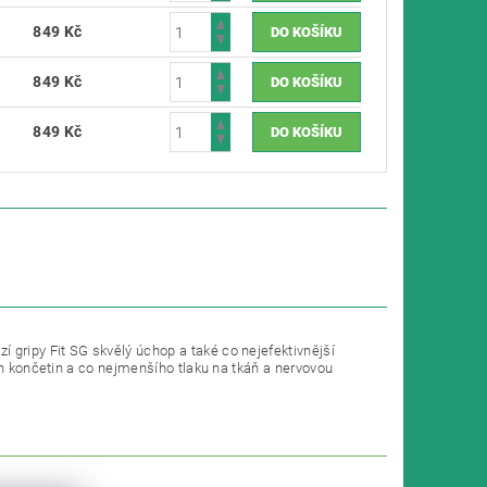
849 Kč
849 Kč
849 Kč
 gripy Fit SG skvělý úchop a také co nejefektivnější
ch končetin a co nejmenšího tlaku na tkáň a nervovou