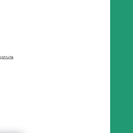
gistrujte
.