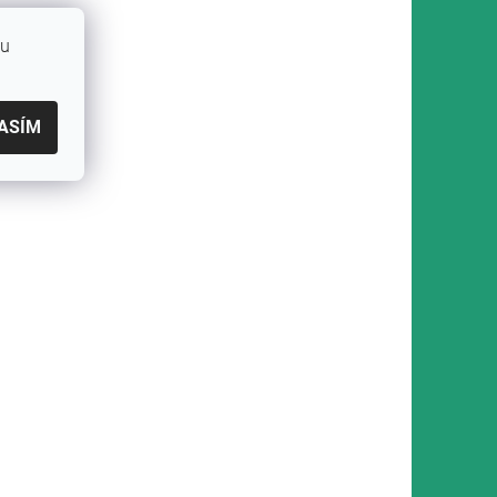
bu
ASÍM