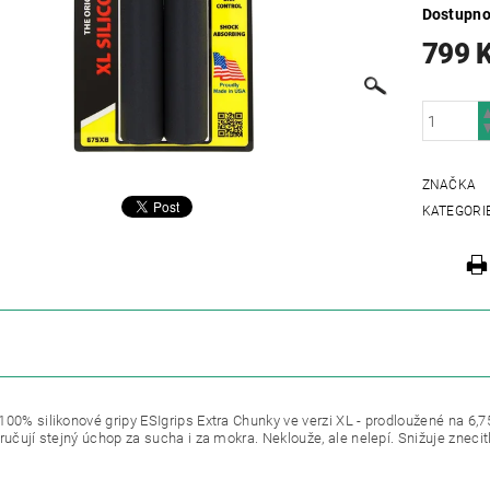
Dostupno
799 
ZNAČKA
KATEGORI
ZE
100% silikonové gripy ESIgrips Extra Chunky ve verzi XL - prodloužené na 6,
ručují stejný úchop za sucha i za mokra. Neklouže, ale nelepí. Snižuje znecit