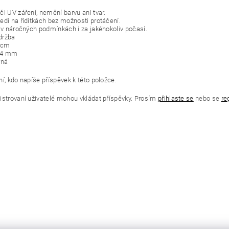
či UV záření, nemění barvu ani tvar.
edí na řídítkách bez možnosti protáčení.
í v náročných podmínkách i za jakéhokoliv počasí.
držba
 cm
34 mm
rná
í, kdo napíše příspěvek k této položce.
istrovaní uživatelé mohou vkládat příspěvky. Prosím
přihlaste se
nebo se
re