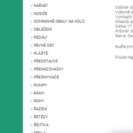
NÁŘADÍ
Odolné vů
Výborně s
NOSIČE
Vynikajíc
OCHRANNÉ OBALY NA KOLO
Snadná ú
Délka: 17
OBLEČENÍ
Průměr: 
Barva: če
PEDÁLY
PEVNÉ OSY
Buďte prvn
PLÁŠTĚ
Pouze reg
PŘEDSTAVCE
PŘEHAZOVAČKY
PŘESMYKAČE
PUMPY
RÁMY
ROHY
ŘAZENÍ
ŘETĚZY
ŘÍDÍTKA
SEDLA