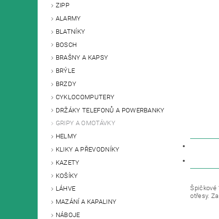
ZIPP
ALARMY
BLATNÍKY
BOSCH
BRAŠNY A KAPSY
BRÝLE
BRZDY
CYKLOCOMPUTERY
DRŽÁKY TELEFONŮ A POWERBANKY
GRIPY A OMOTÁVKY
HELMY
POPIS
KLIKY A PŘEVODNÍKY
DISKU
KAZETY
KOŠÍKY
Špičkové 
LÁHVE
otřesy. Za
MAZÁNÍ A KAPALINY
NÁBOJE