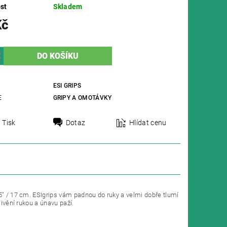
st
Skladem
Kč
ESI GRIPS
E
GRIPY A OMOTÁVKY
Tisk
Dotaz
Hlídat cenu
75" / 17 cm. ESIgrips vám padnou do ruky a velmi dobře tlumí
livění rukou a únavu paží.