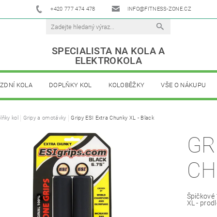
+420 777 474 478
INFO@FITNESS-ZONE.CZ
SPECIALISTA NA KOLA A
ELEKTROKOLA
ÍZDNÍ KOLA
DOPLŇKY KOL
KOLOBĚŽKY
VŠE O NÁKUPU
lňky kol
Gripy a omotávky
Gripy ESI Extra Chunky XL - Black
GR
CH
Špičkové 
XL - prod