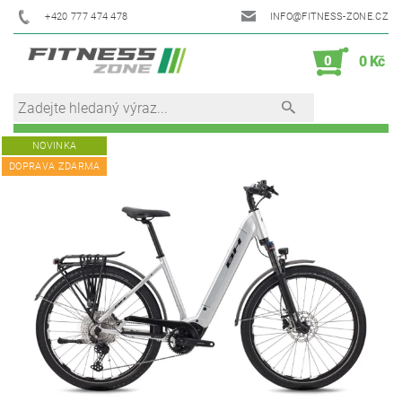
+420 777 474 478
INFO@FITNESS-ZONE.CZ
0
0 Kč
NOVINKA
DOPRAVA ZDARMA