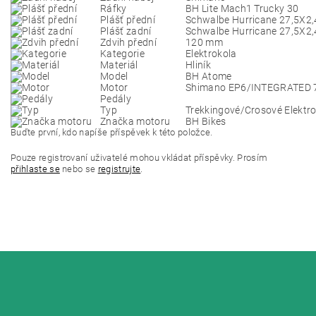
Ráfky
BH Lite Mach1 Trucky 30
Plášť přední
Schwalbe Hurricane 27,5X2,
Plášť zadní
Schwalbe Hurricane 27,5X2,
Zdvih přední
120 mm
Kategorie
Elektrokola
Materiál
Hliník
Model
BH Atome
Motor
Shimano EP6
/INTEGRATED 
Pedály
Typ
Trekkingové/Crosové Elektr
Značka motoru
BH Bikes
Buďte první, kdo napíše příspěvek k této položce.
Pouze registrovaní uživatelé mohou vkládat příspěvky. Prosím
přihlaste se
nebo se
registrujte
.