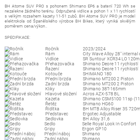
BH Atome SUV PRO s pohonem
Shimano EP6
a baterií 720 Wh se
nezalekne žádného terénu. Odpružená vidlice a pohon 1 x 11 rychlostí
s velkým rozsahem kazety 11-51 zubů. BH Atome SUV PRO je model
elektrokola od Španělského výrobce BH Bikes, který vyniká skvělým
poměrem cena/výkon..
SPECIFIKACE:
Ročník
2023/2024
Rám
City Wave Alloy 28" internal
Vidlice
SR Suntour XCR34 LO 120
Přehazovačka
Shimano Deore 11 rychlostí
Řazení
Shimano Deore 11 rychlostí
Kotouče
SHIMANO 180
Přední brzda
Shimano MT200 2 Piston
Zadní brzda
Shimano MT200 2 Piston
Kliky
Shimano 38T-165mm
Hlavové složení
Acros AZX-578 BL
Kazeta
Shimano CSM5100 11sp (11
Řetěz
Shimano HG60
Řídítka
BH MTB Alloy Riser 35 720
Představec
Ergotec Adjustable
Sedlovka
BH Alloy 31,6
Sedlo
Selle Royal Look In Confort
Gripy
Ergon GP10
Přední náboj
Shimano
Zadní náboj
Shimano