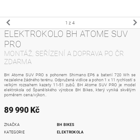
1
z 4
ELEKTROKOLO BH ATOME SUV
PRO
MONTÁŽ, SEŘÍZENÍ A DOPRAVA PO ČR
ZDARMA
BH Atome SUV PRO s pohonem
Shimano EP6
a baterií 720 Wh se
nezalekne žádného terénu. Odpružená vidlice a pohon 1 x 11 rychlostí s
velkým rozsahem kazety 11-51 zubů. BH Atome SUV PRO je model
elektrokola od Španělského výrobce BH Bikes, který vyniká skvělým
poměrem cena/výkon..
89 990 Kč
ZNAČKA
BH BIKES
KATEGORIE
ELEKTROKOLA