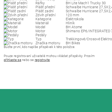
Ráfky
BH Lite Mach1 Trucky 30
Plášť přední
Schwalbe Hurricane 27,5X2,
Plášť zadní
Schwalbe Hurricane 27,5X2,
Zdvih přední
120 mm
Kategorie
Elektrokola
Materiál
Hliník
Model
BH Atome
Motor
Shimano EP6
/INTEGRATED 
Pedály
Typ
Trekkingové/Crosové Elektr
Značka motoru
BH Bikes
Buďte první, kdo napíše příspěvek k této položce.
Pouze registrovaní uživatelé mohou vkládat příspěvky. Prosím
přihlaste se
nebo se
registrujte
.