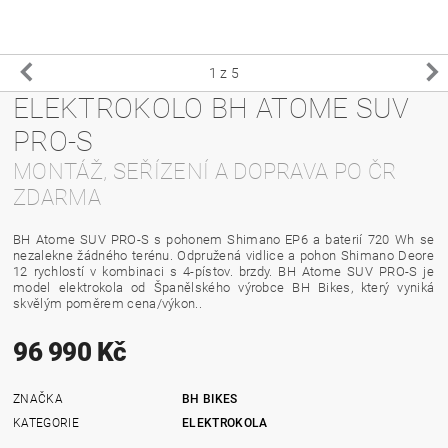
1
z 5
ELEKTROKOLO BH ATOME SUV
PRO-S
MONTÁŽ, SEŘÍZENÍ A DOPRAVA PO ČR
ZDARMA
BH Atome SUV PRO-S s pohonem
Shimano EP6
a baterií 720 Wh se
nezalekne žádného terénu. Odpružená vidlice a pohon Shimano Deore
12 rychlostí v kombinaci s 4-pístov. brzdy. BH Atome SUV PRO-S je
model elektrokola od Španělského výrobce BH Bikes, který vyniká
skvělým poměrem cena/výkon..
96 990 Kč
ZNAČKA
BH BIKES
KATEGORIE
ELEKTROKOLA