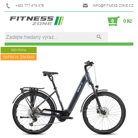
+420 777 474 478
INFO@FITNESS-ZONE.CZ
0
0 Kč
NOVINKA
DOPRAVA ZDARMA