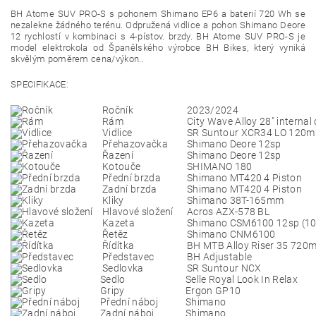
BH Atome SUV PRO-S s pohonem
Shimano EP6
a baterií 720 Wh se
nezalekne žádného terénu. Odpružená vidlice a pohon Shimano Deore
12 rychlostí v kombinaci s 4-pístov. brzdy. BH Atome SUV PRO-S je
model elektrokola od Španělského výrobce BH Bikes, který vyniká
skvělým poměrem cena/výkon..
SPECIFIKACE:
Ročník
2023/2024
Rám
City Wave Alloy 28" internal
Vidlice
SR Suntour XCR34 LO 120
Přehazovačka
Shimano Deore 12sp
Řazení
Shimano Deore 12sp
Kotouče
SHIMANO 180
Přední brzda
Shimano MT420 4 Piston
Zadní brzda
Shimano MT420 4 Piston
Kliky
Shimano 38T-165mm
Hlavové složení
Acros AZX-578 BL
Kazeta
Shimano CSM6100 12sp (10
Řetěz
Shimano CNM6100
Řídítka
BH MTB Alloy Riser 35 720
Představec
BH Adjustable
Sedlovka
SR Suntour NCX
Sedlo
Selle Royal Look In Relax
Gripy
Ergon GP10
Přední náboj
Shimano
Zadní náboj
Shimano