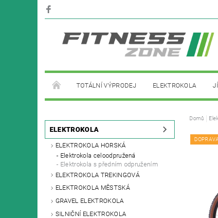
TOTÁLNÍ VÝPRODEJ
ELEKTROKOLA
J
PŮJČOVNA ELEKTROKOL
Domů
Ele
ELEKTROKOLA
DOPRAV
ELEKTROKOLA HORSKÁ
Elektrokola celoodpružená
Elektrokola s předním odpružením
ELEKTROKOLA TREKINGOVÁ
ELEKTROKOLA MĚSTSKÁ
GRAVEL ELEKTROKOLA
SILNIČNÍ ELEKTROKOLA