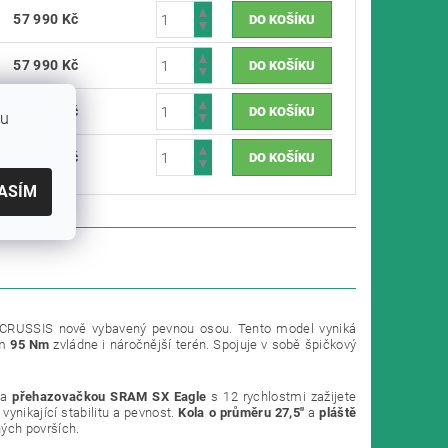
57 990 Kč
57 990 Kč
61 990 Kč
bu
61 990 Kč
ASÍM
CRUSSIS nově vybavený pevnou osou. Tento model vyniká
em
95 Nm
zvládne i náročnější terén. Spojuje v sobě špičkový
a
přehazovačkou SRAM SX Eagle
s 12 rychlostmi zažijete
vynikající stabilitu a pevnost.
Kola o průměru 27,5"
a
pláště
zných površích.