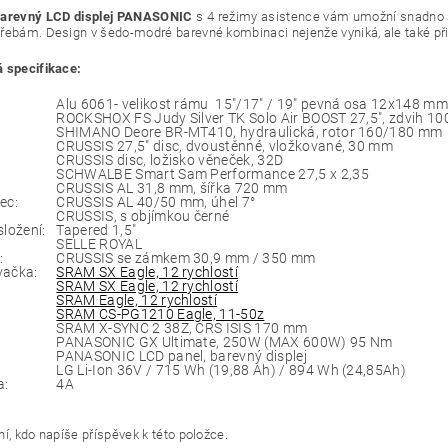
arevný LCD displej PANASONIC
s 4 režimy asistence vám umožní snadno s
řebám. Design v šedo-modré barevné kombinaci nejenže vyniká, ale také při
 specifikace:
Alu 6061- velikost rámu 15"/17" / 19" pevná osa 12x148 mm
ROCKSHOX FS Judy Silver TK Solo Air BOOST 27,5", zdvih 10
SHIMANO Deore BR-MT410, hydraulická, rotor 160/180 mm
CRUSSIS 27,5" disc, dvoustěnné, vložkované, 30 mm
CRUSSIS disc, ložisko věneček, 32D
SCHWALBE Smart Sam Performance 27,5 x 2,35
CRUSSIS AL 31,8 mm, šířka 720 mm
avec:
CRUSSIS AL 40/50 mm, úhel 7°
CRUSSIS, s objímkou černé
složení:
Tapered 1,5"
SELLE ROYAL
:
CRUSSIS se zámkem 30,9 mm / 350 mm
vačka:
SRAM SX Eagle, 12 rychlostí
SRAM SX Eagle, 12 rychlostí
SRAM Eagle, 12 rychlostí
SRAM CS-PG1210 Eagle, 11-50z
SRAM X-SYNC 2 38Z, CRS ISIS 170 mm
PANASONIC GX Ultimate, 250W (MAX 600W) 95 Nm
:
PANASONIC LCD panel, barevný displej
LG Li-Ion 36V / 715 Wh (19,88 Ah) / 894 Wh (24,85Ah)
a:
4A
í, kdo napíše příspěvek k této položce.