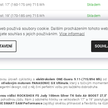
ost: 17" (160-175 cm) 715 Wh
Skladem
ost: 19" (170-185 cm) 715 Wh
Skladem
ost: 17" (160-175 cm) 894 Wh
Skladem
web používá soubory cookie. Dalším procházením tohoto we
ujete souhlas s jejich používáním.
Více informací
ost: 19" (170-185 cm) 894 Wh
Skladem
TAVENÍ
SOUHL
ZE
ovou úroveň cyklistiky s
elektrokolem ONE-Guera 9.11-(715/894 Wh)
od 
m
středovým motorem PANASONIC GX Ultimate
, který s točivým moment
egantní design, což z něj činí perfektní volbu pro každého dobrodruha.
enou vidlicí ROCKSHOX FS Judy 100mm Silver TK Solo Air BOOST 27,5"
 pohodlnou jízdu. Rám z odolného hliníku ve velikostech 17" a 19" poskytuje 
E SMART SAM Performance
zajišťují skvělou přilnavost a flexibilitu na rů