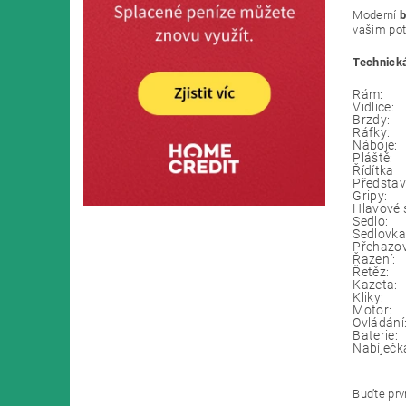
Moderní
b
vašim pot
Technická
Rám:
Vidlice:
Brzdy:
Ráfky:
Náboje:
Pláště:
Řídítka
Předst
Gripy:
Hlavové 
Sedlo:
Sedlovka
Přehazo
Řazení:
Řetěz:
Kazeta:
Kliky:
Motor:
Ovládání
Baterie:
Nabíječk
Buďte prvn