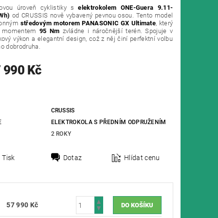
ovou úroveň cyklistiky s
elektrokolem ONE-Guera 9.11-
Wh)
od CRUSSIS nově vybavený pevnou osou. Tento model
konným
středovým motorem PANASONIC GX Ultimate
, který
ým momentem
95 Nm
zvládne i náročnější terén. Spojuje v
ový výkon a elegantní design, což z něj činí perfektní volbu
ho dobrodruha.
 990 Kč
CRUSSIS
E
ELEKTROKOLA S PŘEDNÍM ODPRUŽENÍM
2 ROKY
Tisk
Dotaz
Hlídat cenu
57 990 Kč