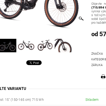
Objevte n
(715/894 
vyniká vý
s točiv
sobě špičk
pro každé
od 57
ZNAČKA
KATEGORI
ZÁRUKA
LTE VARIANTU
ost: 15" (150-165 cm) 715 Wh
Skladem