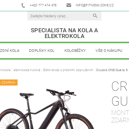
+420 777 474 478
INFO@FITNESS-ZONE.CZ
SPECIALISTA NA KOLA A
ELEKTROKOLA
ÍZDNÍ KOLA
DOPLŇKY KOL
KOLOBĚŽKY
VŠE O NÁKUPU
ktrokola
elektrokola horská
Elektrokola s předním odpružením
Crussis ONE-Guera 9.
CR
A ZDARMA
GU
MONTÁ
ZDAR