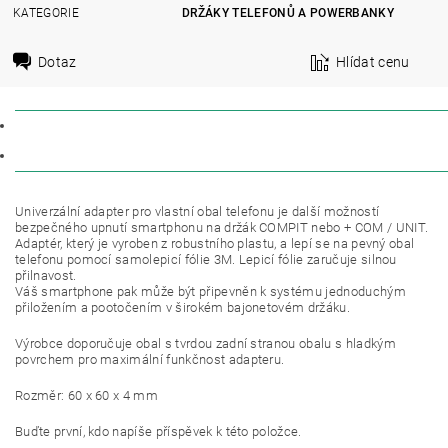
KATEGORIE
DRŽÁKY TELEFONŮ A POWERBANKY
Dotaz
Hlídat cenu
POPIS
DISKUZE
Univerzální adapter pro vlastní obal telefonu je další možností
bezpečného upnutí smartphonu na držák COMPIT nebo + COM / UNIT.
Adaptér, který je vyroben z robustního plastu, a lepí se na pevný obal
telefonu pomocí samolepicí fólie 3M. Lepicí fólie zaručuje silnou
přilnavost.
Váš smartphone pak může být připevněn k systému jednoduchým
přiložením a pootočením v širokém bajonetovém držáku.
Výrobce doporučuje obal s tvrdou zadní stranou obalu s hladkým
povrchem pro maximální funkčnost adapteru.
Rozměr: 60 x 60 x 4 mm
Buďte první, kdo napíše příspěvek k této položce.