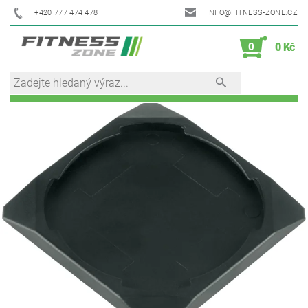
+420 777 474 478
INFO@FITNESS-ZONE.CZ
0
0 Kč