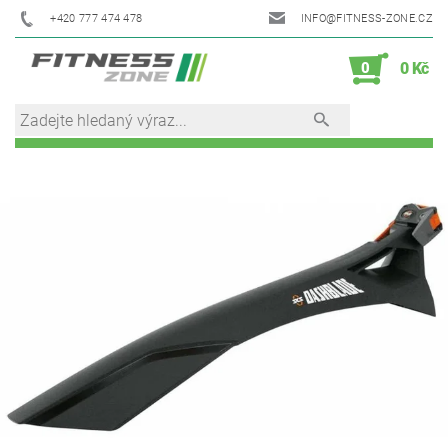
+420 777 474 478
INFO@FITNESS-ZONE.CZ
0
0 Kč