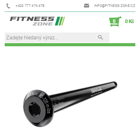
+420 777 474 478
INFO@FITNESS-ZONE.CZ
0
0 Kč