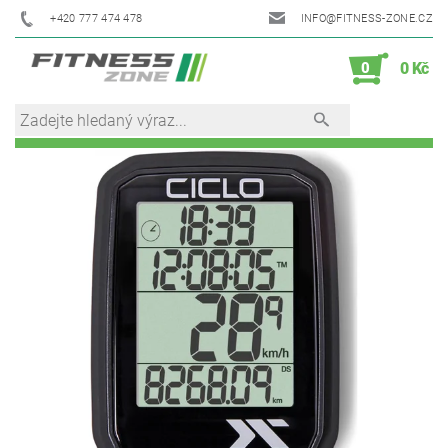
+420 777 474 478
INFO@FITNESS-ZONE.CZ
0
0 Kč