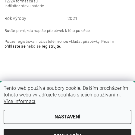
12/24 formát času
Indikátor stavu baterie
Rok výroby
2021
Buďte první, kdo napíše příspěvek k této položce.
Pouze registrovaní uživatelé mohou vkládat příspěvky. Prosím
přihlaste se
nebo se
registrujte
.
Tento web používá soubory cookie. Dalším procházením
tohoto webu vyjadřujete souhlas s jejich používáním.
Více informací
NASTAVENÍ
Upravit nastavení cookies
2026 © Fitness zone, všechna práva vyhrazena
Vytvořil Shoptet