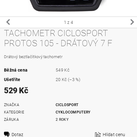
1
z 4
TACHOMETR CICLOSPORT
PROTOS 105 - DRÁTOVÝ 7 F
Drátový beztlačítkový tachometr
Běžná cena
549 Kč
Ušetříte
20 Kč
(–3 %)
529 Kč
ZNAČKA
CICLOSPORT
KATEGORIE
CYKLOCOMPUTERY
ZÁRUKA
2 ROKY
Dotaz
Hlídat cenu