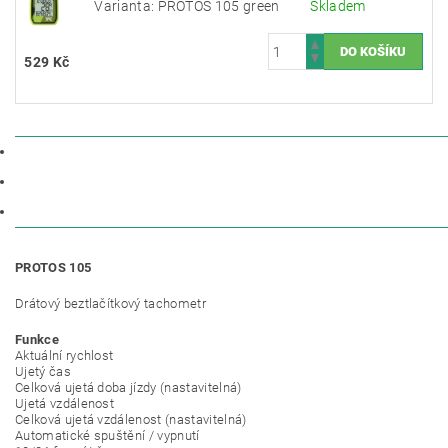
Varianta: PROTOS 105 green
Skladem
529 Kč
POPIS
PARAMETRY
DISKUZE
PROTOS 105
Drátový beztlačítkový tachometr
Funkce
Aktuální rychlost
Ujetý čas
Celková ujetá doba jízdy (nastavitelná)
Ujetá vzdálenost
Celková ujetá vzdálenost (nastavitelná)
Automatické spuštění / vypnutí