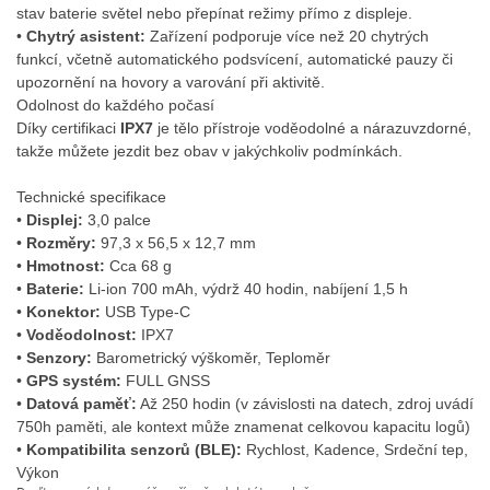
stav baterie světel nebo přepínat režimy přímo z displeje
.
•
Chytrý asistent:
Zařízení podporuje více než 20 chytrých
funkcí, včetně automatického podsvícení, automatické pauzy či
upozornění na hovory a varování při aktivitě
.
Odolnost do každého počasí
Díky certifikaci
IPX7
je tělo přístroje voděodolné a nárazuvzdorné,
takže můžete jezdit bez obav v jakýchkoliv podmínkách
.
Technické specifikace
•
Displej:
3,0 palce
•
Rozměry:
97,3 x 56,5 x 12,7 mm
•
Hmotnost:
Cca 68 g
•
Baterie:
Li-ion 700 mAh, výdrž 40 hodin, nabíjení 1,5 h
•
Konektor:
USB Type-C
•
Voděodolnost:
IPX7
•
Senzory:
Barometrický výškoměr, Teploměr
•
GPS systém:
FULL GNSS
•
Datová paměť:
Až 250 hodin (v závislosti na datech, zdroj uvádí
750h paměti, ale kontext může znamenat celkovou kapacitu logů)
•
Kompatibilita senzorů (BLE):
Rychlost, Kadence, Srdeční tep,
Výkon