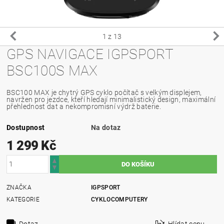
1
z 13
GPS NAVIGACE IGPSPORT
BSC100S MAX
BSC100 MAX je chytrý GPS cyklo počítač s velkým displejem,
navržen pro jezdce, kteří hledají minimalistický design, maximální
přehlednost dat a nekompromisní výdrž baterie.
Dostupnost
Na dotaz
1 299 Kč
ZNAČKA
IGPSPORT
KATEGORIE
CYKLOCOMPUTERY
Dotaz
Hlídat cenu