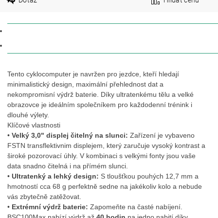
POPIS
DISKUZE
Tento cyklocomputer je navržen pro jezdce, kteří hledají
minimalistický design, maximální přehlednost dat a
nekompromisní výdrž baterie. Díky ultratenkému tělu a velké
obrazovce je ideálním společníkem pro každodenní trénink i
dlouhé výlety.
Klíčové vlastnosti
•
Velký 3,0" displej čitelný na slunci:
Zařízení je vybaveno
FSTN transflektivnim displejem, který zaručuje vysoký kontrast a
široké pozorovací úhly. V kombinaci s velkými fonty jsou vaše
data snadno čitelná i na přímém slunci.
•
Ultratenký a lehký design:
S tloušťkou pouhých 12,7 mm a
hmotností cca 68 g perfektně sedne na jakékoliv kolo a nebude
vás zbytečně zatěžovat
.
•
Extrémní výdrž baterie:
Zapomeňte na časté nabíjení.
BSC100Max nabízí výdrž až
40 hodin
na jedno nabití díky