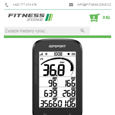
+420 777 474 478
INFO@FITNESS-ZONE.CZ
0
0 Kč