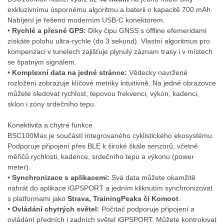
exkluzivnímu úspornému algoritmu a baterii o kapacitě 700 mAh
.
Nabíjení je řešeno moderním USB-C konektorem
.
•
Rychlé a přesné GPS:
Díky čipu GNSS s offline efemeridami
získáte polohu ultra-rychle (do 3 sekund). Vlastní algoritmus pro
kompenzaci v tunelech zajišťuje plynulý záznam trasy i v místech
se špatným signálem
.
•
Komplexní data na jedné stránce:
Vědecky navržené
rozložení zobrazuje klíčové metriky intuitivně. Na jedné obrazovce
můžete sledovat rychlost, tepovou frekvenci, výkon, kadenci,
sklon i zóny srdečního tepu
.
Konektivita a chytré funkce
BSC100Max je součástí integrovaného cyklistického ekosystému.
Podporuje připojení přes BLE k široké škále senzorů, včetně
měřičů rychlosti, kadence, srdečního tepu a výkonu (power
meter)
.
•
Synchronizace s aplikacemi:
Svá data můžete okamžitě
nahrát do aplikace iGPSPORT a jedním kliknutím synchronizovat
s platformami jako
Strava, TrainingPeaks či Komoot
.
•
Ovládání chytrých světel:
Počítač podporuje připojení a
ovládání předních i zadních světel iGPSPORT. Můžete kontrolovat