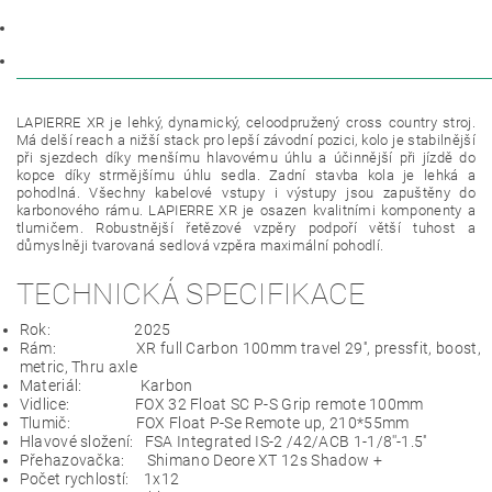
PARAMETRY
DISKUZE
LAPIERRE XR je lehký, dynamický, celoodpružený cross country stroj.
Má delší reach a nižší stack pro lepší závodní pozici, kolo je stabilnější
při sjezdech díky menšímu hlavovému úhlu a účinnější při jízdě do
kopce díky strmějšímu úhlu sedla. Zadní stavba kola je lehká a
pohodlná. Všechny kabelové vstupy i výstupy jsou zapuštěny do
karbonového rámu. LAPIERRE XR je osazen kvalitními komponenty a
tlumičem. Robustnější řetězové vzpěry podpoří větší tuhost a
důmyslněji tvarovaná sedlová vzpěra maximální pohodlí.
TECHNICKÁ SPECIFIKACE
Rok:
2025
Rám:
XR full Carbon 100mm travel 29'', pressfit, boost,
metric, Thru axle
Materiál:
Karbon
Vidlice:
FOX 32 Float SC P-S Grip remote 100mm
Tlumič:
FOX Float P-Se Remote up, 210*55mm
Hlavové složení:
FSA Integrated IS-2 /42/ACB 1-1/8''-1.5''
Přehazovačka:
Shimano Deore XT 12s Shadow +
Počet rychlostí:
1x12