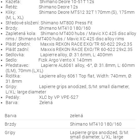
Kazeta:
Shimano Deore 10-51T 12s
Řetěz:
Shimano Deore 12s
Kliky:
Shimano Deore MT512 32T 170mm (S), 175mm
(M, L, XL)
Středové složení:
Shimano MT800 Press Fit
Brzdy:
Shimano MT410 180/160
Zapletená kola:
Shimano MT400 hubs / Mavic XC 425 disc alloy
rims / Shimano MT400 hubs / Mavic XC 425 disc alloy rims
Plášť přední:
Maxxis REKON RACE EXO/TR 60-622 29x2.35
Plášť zadní:
Maxxis REKON RACE EXO/TR 60-622 29x2.35
Sedlovka:
Lapierre alloy, Ø: 31.6mm, L: 400mm
Sedlo:
Fizik Argo Vento X 140mm
Představec:
Lapierre AL6061 alloy, -6°, Ø: 31.8mm, L: 60mm
(S,M), 70mm (L,XL)
Řídítka:
Lapierre alloy 6061 Top flat, Width: 740mm, Ø:
31.8mm
Gripy:
Lapierre grips anodized, S/M: small diameter,
L/XL: large diameter
Pedály:
XLC by VP VPE-527
Barva:
Zelená
Barva
zelená
Brzdy
Shimano MT410 180/160
Gripy
Lapierre grips anodized, S/M:
small diameter, L/XL: large