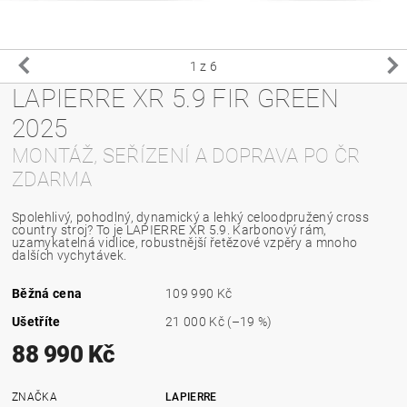
1
z 6
LAPIERRE XR 5.9 FIR GREEN
2025
MONTÁŽ, SEŘÍZENÍ A DOPRAVA PO ČR
ZDARMA
Spolehlivý, pohodlný, dynamický a lehký celoodpružený cross
country stroj? To je LAPIERRE XR 5.9. Karbonový rám,
uzamykatelná vidlice, robustnější řetězové vzpěry a mnoho
dalších vychytávek.
Běžná cena
109 990 Kč
Ušetříte
21 000 Kč
(–19 %)
88 990 Kč
ZNAČKA
LAPIERRE