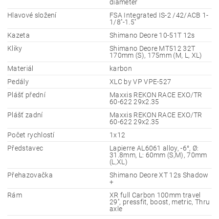
diameter
Hlavové složení
FSA Integrated IS-2 /42/ACB 1-
1/8''-1.5''
Kazeta
Shimano Deore 10-51T 12s
Kliky
Shimano Deore MT512 32T
170mm (S), 175mm (M, L, XL)
Materiál
karbon
Pedály
XLC by VP VPE-527
Plášť přední
Maxxis REKON RACE EXO/TR
60-622 29x2.35
Plášť zadní
Maxxis REKON RACE EXO/TR
60-622 29x2.35
Počet rychlostí
1x12
Představec
Lapierre AL6061 alloy, -6°, Ø:
31.8mm, L: 60mm (S,M), 70mm
(L,XL)
Přehazovačka
Shimano Deore XT 12s Shadow
+
Rám
XR full Carbon 100mm travel
29'', pressfit, boost, metric, Thru
axle