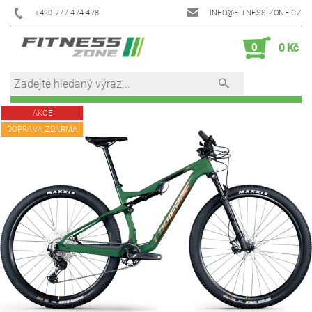
+420 777 474 478
INFO@FITNESS-ZONE.CZ
0
0 Kč
AKCE
DOPRAVA ZDARMA