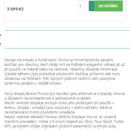
3 099 Kč
POPIS
DISKUZE
Design se snoubí s funkčností: Purion je minimalistický palubní
počítač pro všechny, kteří chtějí mít na řídítkách elegantní vzhled, ať už
při použití ve městě nebo na venkově. Všechny důležité informace
získáte během jízdy pohodlně stisknutím tlačítka, přičemž obě ruce
zůstanou na řídítkách. Pět různých jízdních režimů vám poskytne
správnou podporu v každé situaci.
Nový displej Bosch Purion byl navržen jako alternativa k displeji Intuvia
s důrazem na kompaktnost a jednoduché ovládání.
Menší velikost displeje snižuje riziko jeho poškození při použití v
terénu. Displej i ovladač jsou sloučeny v jedno zařízení, které je
nainstalováno místo původního ovladače.
Nabízí veškeré základní funkce většího displeje Intuvia ve výrazně
menším provedení. Volba z 5 úrovní dopomoci (Eco, Tour, Sport, Turbo,
Off), assistent chůze, zobrazení jízdních parametrů (rychlost jízdy,