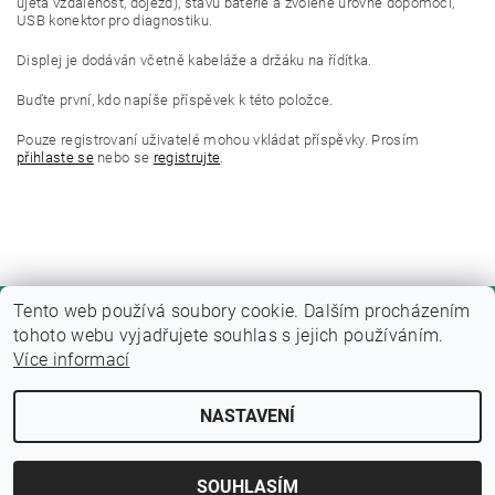
ujetá vzdálenost, dojezd), stavu baterie a zvolené úrovně dopomoci,
USB konektor pro diagnostiku.
Displej je dodáván včetně kabeláže a držáku na řídítka.
Buďte první, kdo napíše příspěvek k této položce.
Pouze registrovaní uživatelé mohou vkládat příspěvky. Prosím
přihlaste se
nebo se
registrujte
.
Tento web používá soubory cookie. Dalším procházením
tohoto webu vyjadřujete souhlas s jejich používáním.
Více informací
NASTAVENÍ
Upravit nastavení cookies
2026 © Fitness zone, všechna práva vyhrazena
Vytvořil Shoptet
SOUHLASÍM