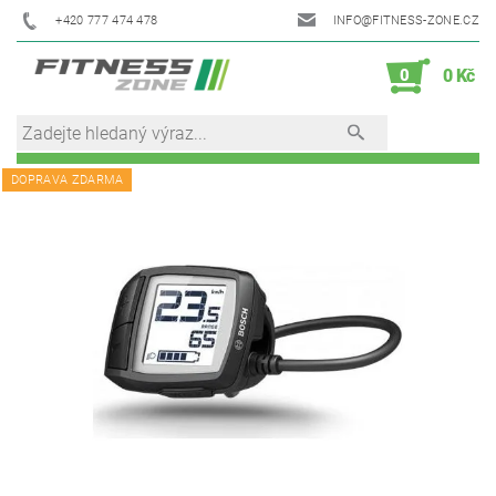
+420 777 474 478
INFO@FITNESS-ZONE.CZ
0
0 Kč
DOPRAVA ZDARMA