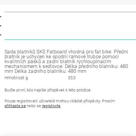
POPIS
PARAMETRY
DISKUZE
Sada blatníků SKS Fatboard vhodná pro fat bike. Přední
blatník je uchycen ke spodní rámové trubce pomocí
kvalitních pásků a zadní blatník rychloupínacím
mechanismem k sedlovce. Délka předního blatníku: 480
mm Délka zadního blatníku: 480 mm
Hmotnost g
353
Buďte první, kdo napíše příspěvek k této položce.
Pouze registrovaní uživatelé mohou vkládat příspěvky. Prosím
přihlaste se
nebo se
registrujte
.