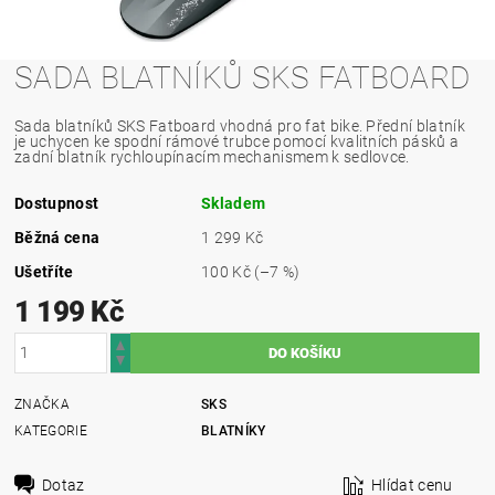
SADA BLATNÍKŮ SKS FATBOARD
Sada blatníků SKS Fatboard vhodná pro fat bike. Přední blatník
je uchycen ke spodní rámové trubce pomocí kvalitních pásků a
zadní blatník rychloupínacím mechanismem k sedlovce.
Dostupnost
Skladem
Běžná cena
1 299 Kč
Ušetříte
100 Kč
(–7 %)
1 199 Kč
ZNAČKA
SKS
KATEGORIE
BLATNÍKY
Dotaz
Hlídat cenu