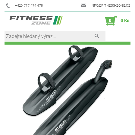
+420 777 474 478
INFO@FITNESS-ZONE.CZ
0
0 Kč