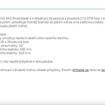
ZE
níků SKS Shockblade a X-Blade pro 29 palcová a plusková 27,5 MTB kola v
systém usnadňuje montáž blatníků do přední vidlice a na sedlovkou trubku.
upku přední vidlice.
plast
y umožňují nastavit ideální sklon zadního blatníku
 28 a 29 palcová kola
a pneumatiky: 3,0"
dního blatníku: 680 mm
ního blatníku: 620 mm
í, kdo napíše příspěvek k této položce.
istrovaní uživatelé mohou vkládat příspěvky. Prosím
přihlaste se
nebo se
re