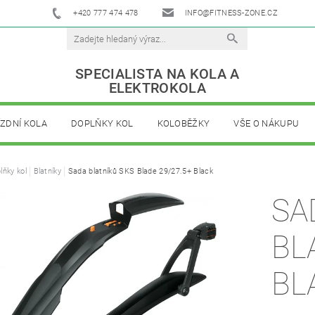
+420 777 474 478
INFO@FITNESS-ZONE.CZ
SPECIALISTA NA KOLA A
ELEKTROKOLA
ÍZDNÍ KOLA
DOPLŇKY KOL
KOLOBĚŽKY
VŠE O NÁKUPU
lňky kol
Blatníky
Sada blatníků SKS Blade 29/27.5+ Black
SA
BL
BL