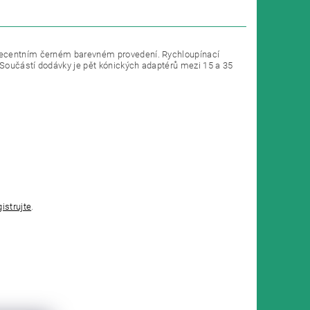
 decentním černém barevném provedení. Rychloupínací
 Součástí dodávky je pět kónických adaptérů mezi 15 a 35
gistrujte
.