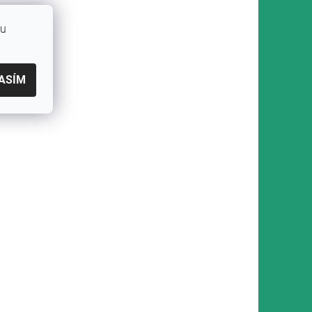
bu
ASÍM