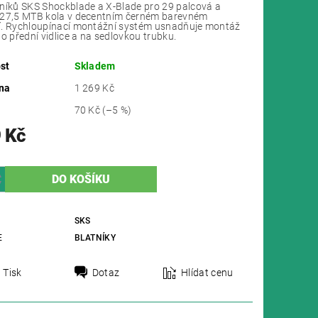
níků SKS Shockblade a X-Blade pro 29 palcová a
 27,5 MTB kola v decentním černém barevném
í. Rychloupínací montážní systém usnadňuje montáž
do přední vidlice a na sedlovkou trubku.
st
Skladem
na
1 269 Kč
70 Kč
(–5 %)
 Kč
SKS
E
BLATNÍKY
Tisk
Dotaz
Hlídat cenu