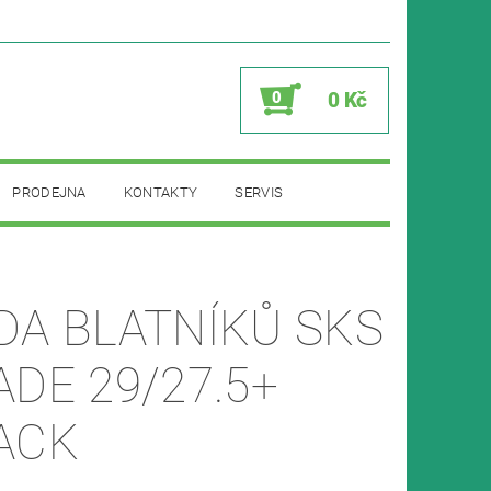
0
0 Kč
PRODEJNA
KONTAKTY
SERVIS
DA BLATNÍKŮ SKS
ADE 29/27.5+
ACK