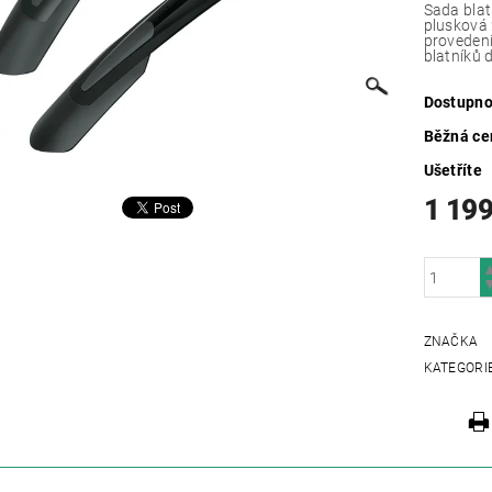
Sada blat
plusková
proveden
blatníků 
Dostupno
Běžná ce
Ušetříte
1 199
ZNAČKA
KATEGORI