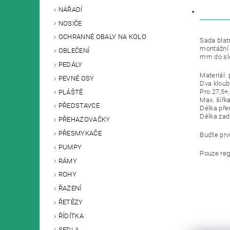
NÁŘADÍ
DISKU
NOSIČE
OCHRANNÉ OBALY NA KOLO
Sada blat
montážní 
OBLEČENÍ
mm do slo
PEDÁLY
Materiál: 
PEVNÉ OSY
Dva kloub
Pro 27,5+,
PLÁŠTĚ
Max. šířk
PŘEDSTAVCE
Délka pře
Délka zad
PŘEHAZOVAČKY
PŘESMYKAČE
Buďte prvn
PUMPY
Pouze reg
RÁMY
ROHY
ŘAZENÍ
ŘETĚZY
ŘÍDÍTKA
SEDLA