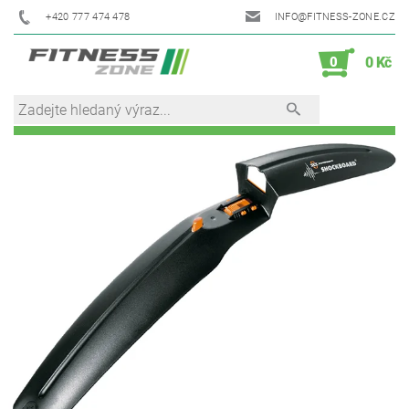
+420 777 474 478
INFO@FITNESS-ZONE.CZ
0
0 Kč