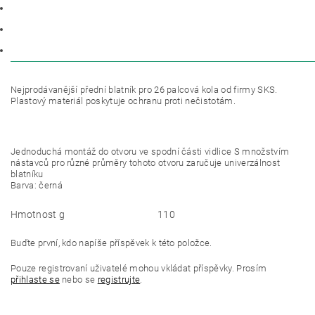
POPIS
PARAMETRY
DISKUZE
Nejprodávanější přední blatník pro 26 palcová kola od firmy SKS.
Plastový materiál poskytuje ochranu proti nečistotám.
Jednoduchá montáž do otvoru ve spodní části vidlice S množstvím
nástavců pro různé průměry tohoto otvoru zaručuje univerzálnost
blatníku
Barva: černá
Hmotnost g
110
Buďte první, kdo napíše příspěvek k této položce.
Pouze registrovaní uživatelé mohou vkládat příspěvky. Prosím
přihlaste se
nebo se
registrujte
.