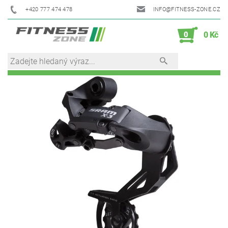
+420 777 474 478
INFO@FITNESS-ZONE.CZ
0
0 Kč