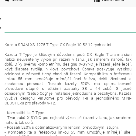
POPIS
DISKUZE
Kazeta SRAM XS-1275 T-Type GX Eagle 10-52 12 rychlostní
Kazeta T-Type je klíčovým důvodem, proč GX Eagle Transmission
nabízí neuvěřitelný výkon při řazení v tahu, jak směrem nahorů, tak
dolů. Díky svému kompletnímu designu X-SYNC je řazení ještě lepší,
když šlapete tvrději. Niklová povrchová úprava poskytuje vysokou
odolnost a zároveň tichý chod při řazení. Kompatibilita s řetězovou
linkou 55 mm umožňuje mírnější úhel řetězu, delší životnost a
zlepšenou přesnost. Rozsah kazety 520% má optimalizované
převodové stupně s většími pastorky 38 a 44 zubů. S jasně
označeným "Setup Cog" je instalace jednoduchá a bezchybná. Kazeta
využívá designu PinDome pro převody 1-8 a jednodílného MINI-
CLUSTERu pro převody 9-12.
- Kompatibilita T-Type.
- Tvar zubů X-SYNC pro nejlepší výkon při řazení v tahu, jak směrem
nahorů, tak dolů.
- Rozsah 520% s optimalizovanými lehčími převodovými stupni.
- Kompatibilita s řetězovou linkou 55 mm umožňuje mírnější úhel