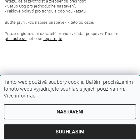
řetězu, delší životnost a zlepšenou přesnost.
- Setup Cog pro jednoduché nastavení.
- Niklové pokrytí pro tichou a odolnou kazetu.
Buďte první, kdo napíše příspěvek k této položce.
Pouze registrovaní uživatelé mohou vkládat příspěvky. Prosím
přihlaste se
nebo se
registrujte
.
Tento web používá soubory cookie. Dalším procházením
tohoto webu vyjadřujete souhlas s jejich používáním.
Více informací
NASTAVENÍ
Upravit nastavení cookies
2026 © Fitness zone, všechna práva vyhrazena
Vytvořil Shoptet
SOUHLASÍM