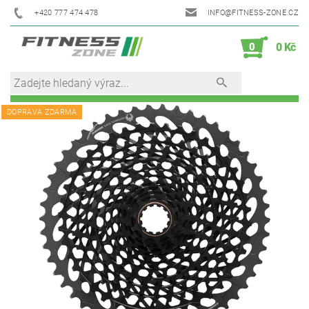
+420 777 474 478
INFO@FITNESS-ZONE.CZ
0
0 Kč
DOPRAVA ZDARMA