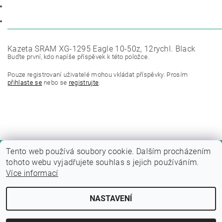
POPIS
DISKUZE
Kazeta SRAM XG-1295 Eagle 10-50z, 12rychl. Black
Buďte první, kdo napíše příspěvek k této položce.
Pouze registrovaní uživatelé mohou vkládat příspěvky. Prosím
přihlaste se
nebo se
registrujte
.
Tento web používá soubory cookie. Dalším procházením
tohoto webu vyjadřujete souhlas s jejich používáním.
Více informací
NASTAVENÍ
Upravit nastavení cookies
2026 © Fitness zone, všechna práva vyhrazena