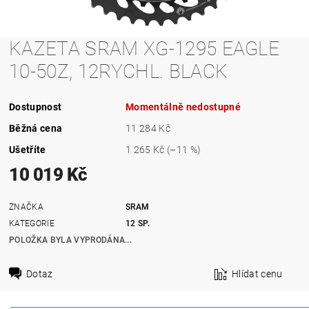
KAZETA SRAM XG-1295 EAGLE
10-50Z, 12RYCHL. BLACK
Dostupnost
Momentálně nedostupné
Běžná cena
11 284 Kč
Ušetříte
1 265 Kč
(–11 %)
10 019 Kč
ZNAČKA
SRAM
KATEGORIE
12 SP.
POLOŽKA BYLA VYPRODÁNA...
Dotaz
Hlídat cenu